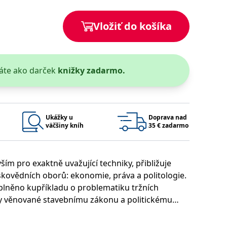
Vložiť do košíka
 bylo možné podávat platné zprávy o používání jejich webových
áte ako darček
knižky zadarmo.
užívaný k udržování proměnných relací uživatelů. Obvykle se
rým příkladem je udržování přihlášeného stavu uživatele mezi
Google Privacy Policy
Ukážky u
Doprava nad
väčšiny kníh
35 € zadarmo
ie, které systém přijímá, a zajištění souladu a přizpůsobivosti
ím pro exaktně uvažující techniky, přibližuje
nskovědních oborů: ekonomie, práva a politologie.
plněno kupříkladu o problematiku tržních
Platnosť končí
Popis
oly věnované stavebnímu zákonu a politickému
1 rok 1 měsíc
1 rok 1 měsíc
u pro interní analýzu.
í aktivit na webu.