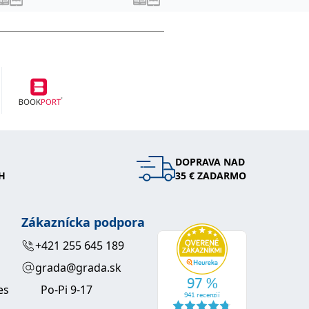
DOPRAVA NAD
H
35 € ZADARMO
Zákaznícka podpora
+421 255 645 189
grada@grada.sk
es
Po-Pi 9-17