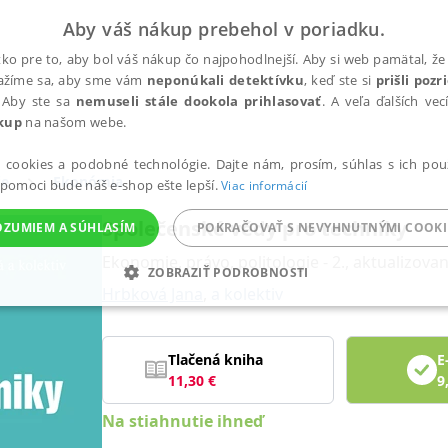
Aby váš nákup prebehol v poriadku.
ko pre to, aby bol váš nákup čo najpohodlnejší. Aby si web pamätal, že 
nažíme sa, aby sme vám
neponúkali detektívku
, keď ste si
prišli poz
 Aby ste sa
nemuseli stále dookola prihlasovať
. A veľa ďalších ve
kup
na našom webe.
a cookies a podobné technológie. Dajte nám, prosím, súhlas s ich pou
ie
Ekonómia
 pomoci bude náš e-shop ešte lepší.
Viac informácií
Společenské vědy pro techniky
OZUMIEM A SÚHLASÍM
POKRAČOVAŤ S NEVYHNUTNÝMI COOKI
Ekonomie, právo, politologie - 2., aktualizova
ZOBRAZIŤ PODROBNOSTI
Hrbková Jana
,
a kolektiv
ANALYTICKÉ
MARKETINGOVÉ
FUNKČNÉ
NEZ
Tlačená kniha
E
11,30
€
9
Potrebné
Analytické
Marketingové
Funkčné
Nezaradené súbory
Na stiahnutie ihneď
ránky, ako je prihlásenie používateľa a správa účtu. Bez nevyhnutných súborov cook