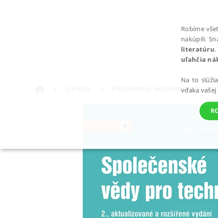
Robíme všet
nakúpili. S
literatúru
.
uľahčia ná
Na to slúži
E-knihy
Podnikanie, ekonómia a financ
vďaka vašej
R
POTREBNÉ
Nevyhnutné súbory cookie umožňujú základné funkcie webovej st