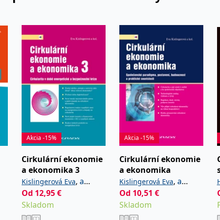
letech se v rámci svého odborného
roblematiku sociální politiky,
uje se rovněž didaktice ekonomické
Akcia -15%
Akcia -15%
Cirkulární ekonomie
Cirkulární ekonomie
a ekonomika 3
a ekonomika
,
a
,
a
Kislingerová Eva
Kislingerová Eva
kolektiv
Od
12,95
€
kolektiv
Od
10,51
€
Skladom
Skladom