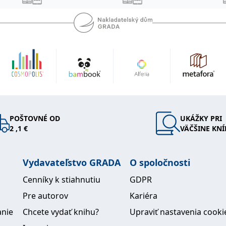
POŠTOVNÉ OD
UKÁŽKY PRI
2 ,1 €
VÄČŠINE KNÍ
Vydavateľstvo GRADA
O spoločnosti
Cenníky k stiahnutiu
GDPR
Pre autorov
Kariéra
anie
Chcete vydať knihu?
Upraviť nastavenia cooki