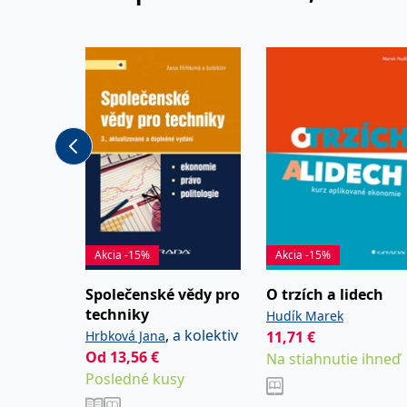
V posledních několika 
působení zaměřuje na p
sociálního státu a věn
teorie.
Akcia -15%
Akcia -15%
Společenské vědy pro
O trzích a lidech
techniky
Hudík Marek
,
a kolektiv
Hrbková Jana
11,71
€
Od
13,56
€
Na stiahnutie ihneď
Posledné kusy