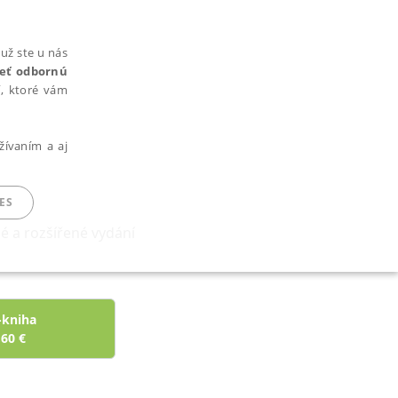
už ste u nás
rieť odbornú
cí, ktoré vám
žívaním a aj
ES
né a rozšířené vydání
ARADENÉ SÚBORY
-kniha
,60
€
ie nie je možné webové stránky správne používať.