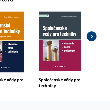
ské vědy pro
Společenské vědy pro
Společ
techniky
techni