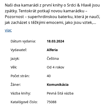
příkladem je
Naši dva kamarádi z první knihy o Srdci & Hlavě jsou
udržování
přihlášeného
zpátky. Tentokrát potkají novou kamarádku –
stavu uživatele
mezi
Pozornost – superhrdinskou baterku, která je naučí,
stránkami.
jak zacházet s těžkými emocemi, jako jsou vztek,
CookieConsent
1 rok
Tento soubor
Cybot A/S
smutek a strach. Při čtení této knihy se děti učí nechat
cookie ukládá
viac
www.bambook.cz
stav souhlasu
své nepříjemné pocity mizet tak, jako mizí mraky na
uživatele se
nebi. To jim pomáhá méně se trápit a zažívat více
soubory cookie
Dátum vydania
:
18.03.2024
pro aktuální
radosti.
doménu.
Vydavateľ
:
Alferia
G_ENABLED_IDPS
1 rok 1
Slouží k
Google LLC
měsíc
přihlášení
.www.grada.sk
Jazyk
:
Čeština
pomocí Google
Věk
:
Od 4 rokov
receive-cookie-
.doubleclick.net
6 měsíců
Tento soubor
deprecation
cookie se
používá pro
Počet strán
:
40
signál majiteli
webových
stránek o
Žáner
:
Komunikácia
depreciaci
souborů
Väzba knihy
:
Pevná šitá väzba
cookie, které
systém přijímá,
a zajištění
Katalógové číslo
:
75088
souladu a
přizpůsobivosti