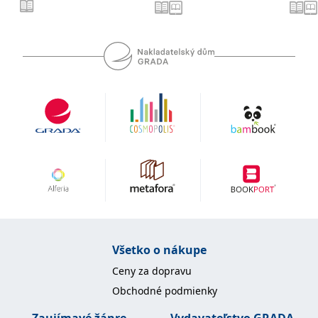
Microsoftu široce
Corporation
používán jako jedinečný
.bing.com
identifikátor uživatele.
Lze jej nastavit pomocí
vložených skriptů
Microsoft. Široce se věří,
že se synchronizuje s
mnoha různými
doménami společnosti
Microsoft, což umožňuje
sledování uživatelů.
_fbp
3 měsíce
Používá Facebook k
Meta Platform
poskytování řady
Inc.
reklamních produktů,
.grada.sk
jako je nabízení cen v
reálném čase od
inzerentů třetích stran
_uetsid
1 den
Tento soubor cookie
Microsoft
používá společnost Bing
Corporation
k určení, jaké reklamy by
.grada.sk
se měly zobrazovat a
které by mohly být
relevantní pro
Všetko o nákupe
koncového uživatele,
který si prohlíží web.
Ceny za dopravu
SRM_B
1 rok
Toto je cookie první
Microsoft
Obchodné podmienky
strany společnosti
Corporation
Microsoft MSN, které
.c.bing.com
zajišťuje správné