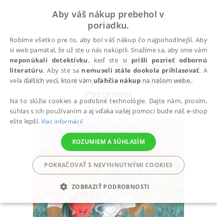
Aby váš nákup prebehol v
poriadku.
Robíme všetko pre to, aby bol váš nákup čo najpohodlnejší. Aby
si web pamätal, že už ste u nás nakúpili. Snažíme sa, aby sme vám
neponúkali detektívku
, keď ste si
prišli pozrieť odbornú
Všetky knihy
Osobný rozvoj a poznanie
Komun
literatúru
. Aby ste sa
nemuseli stále dookola prihlasovať
. A
Srdce a Hlava potkávají kamarádku
veľa ďalších vecí, ktoré vám
uľahčia nákup
na našom webe.
Pozornost
Na to slúžia cookies a podobné technológie. Dajte nám, prosím,
Singhal Nishi
súhlas s ich používaním a aj vďaka vašej pomoci bude náš e-shop
ešte lepší.
Viac informácií
ROZUMIEM A SÚHLASÍM
POKRAČOVAŤ S NEVYHNUTNÝMI COOKIES
ZOBRAZIŤ PODROBNOSTI
POTREBNÉ
ANALYTICKÉ
MARKETINGOVÉ