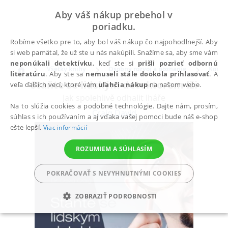
Aby váš nákup prebehol v
poriadku.
Robíme všetko pre to, aby bol váš nákup čo najpohodlnejší. Aby
si web pamätal, že už ste u nás nakúpili. Snažíme sa, aby sme vám
neponúkali detektívku
, keď ste si
prišli pozrieť odbornú
Všetky knihy
Osobný rozvoj a poznanie
Komun
literatúru
. Aby ste sa
nemuseli stále dookola prihlasovať
. A
Staňte se lidským detektorem lži
veľa ďalších vecí, ktoré vám
uľahčia nákup
na našom webe.
Jak spolehlivě odhalit lháře
Na to slúžia cookies a podobné technológie. Dajte nám, prosím,
Craig David
súhlas s ich používaním a aj vďaka vašej pomoci bude náš e-shop
ešte lepší.
Viac informácií
ROZUMIEM A SÚHLASÍM
POKRAČOVAŤ S NEVYHNUTNÝMI COOKIES
ZOBRAZIŤ PODROBNOSTI
POTREBNÉ
ANALYTICKÉ
MARKETINGOVÉ