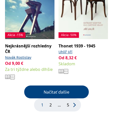
Akcia -15%
Akcia -50%
Nejkrásnější rozhledny
Thonet 1939 - 1945
ČR
Uhlíř Jiří
Novák Rostislav
Od
8,32
€
Od
9,00
€
Skladom
Za tri týždne alebo dlhšie
Načítať ďalšie
1
2
...
5