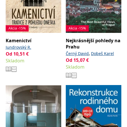
Akcia -15%
Akcia -15%
Kamenictví
Nejkrásnější pohledy na
Prahu
Jundrovský R.
,
Od
10,51
€
Černý David
Dobeš Karel
Od
15,07
€
Skladom
Skladom