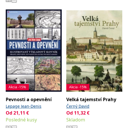
Akcia -15%
Akcia -15%
Pevnosti a opevnění
Velká tajemství Prahy
Lepage Jean-Denis
Černý David
Od
21,11
€
Od
11,32
€
Posledné kusy
Skladom