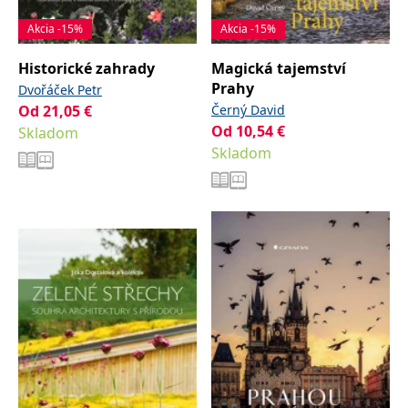
Akcia -15%
Akcia -15%
Historické zahrady
Magická tajemství
Prahy
Dvořáček Petr
Od
21,05
€
Černý David
Od
10,54
€
Skladom
Skladom