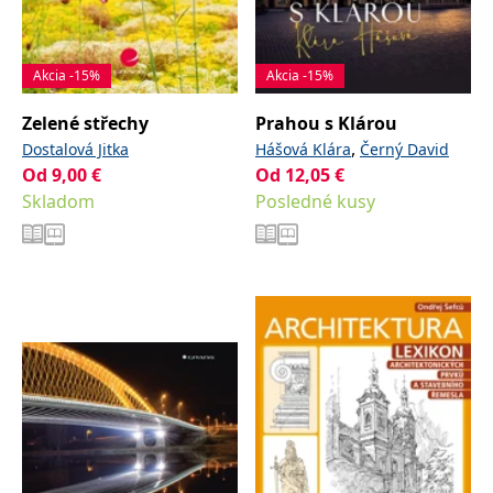
Akcia -15%
Akcia -15%
Zelené střechy
Prahou s Klárou
,
Dostalová Jitka
Hášová Klára
Černý David
Od
9,00
€
Od
12,05
€
Skladom
Posledné kusy