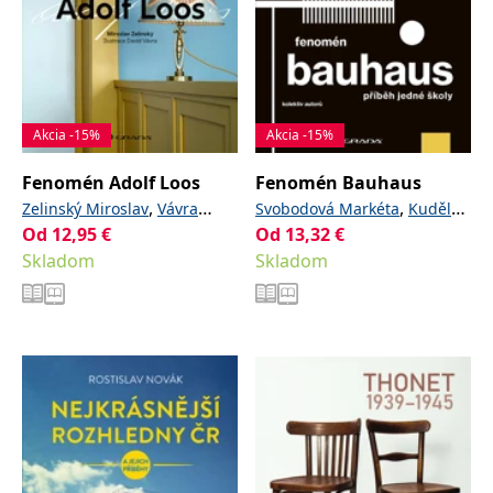
Akcia -15%
Akcia -15%
Fenomén Adolf Loos
Fenomén Bauhaus
,
,
Zelinský Miroslav
Vávra
Svobodová Markéta
Kuděla
Od
12,95
€
Od
,
13,32
€
David
Jiří
Zelinský Miroslav
Skladom
Skladom