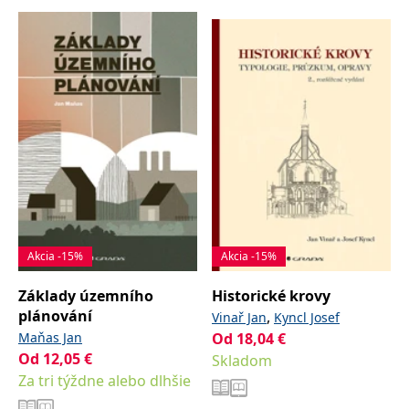
Akcia -15%
Akcia -15%
Základy územního
Historické krovy
plánování
,
Vinař Jan
Kyncl Josef
Maňas Jan
Od
18,04
€
Od
12,05
€
Skladom
Za tri týždne alebo dlhšie