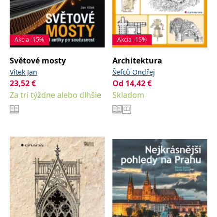
Akcia -15%
Akcia -15%
Světové mosty
Architektura
Vítek Jan
Šefců Ondřej
23,52
€
Od
14,42
€
Za tri týždne alebo dlhšie
Skladom