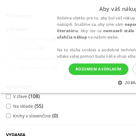
Aby váš náku
Filtrovanie
Robíme všetko pre to, aby bol váš nákup 
nakúpili. Snažíme sa, aby sme vám
nepo
TYP KNIHY
literatúru
. Aby ste sa
nemuseli stále
uľahčia nákup
na našom webe.
(78)
Tlačená kniha
Všetky knihy
Stavebníctvo a architektúra
Arch
(90)
E-kniha
Architektúra
Na to slúžia cookies a podobné technoló
vďaka vašej pomoci bude náš e-shop ešte 
(1)
Audiokniha MP3
(0)
Audiokniha CD
ROZUMIEM A SÚHLASÍM
Možno sa vám budú páčiť tieto knihy
ZOBR
VLASTNOSTI
POTREBNÉ
ANALYTICKÉ
MAR
(108)
V zľave
(55)
Na sklade
(0)
Knihy v slovenčine
Potrebné
Analytické
Mar
Nevyhnutné súbory cookie umožňujú základné funkcie webovej stránky, ako je p
VYDANIA