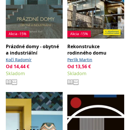
Akcia -15%
Akcia -15%
Prázdné domy - obytné
Rekonstrukce
a industriální
rodinného domu
Kočí Radomír
Perlík Martin
Od
14,44
€
Od
13,56
€
Skladom
Skladom