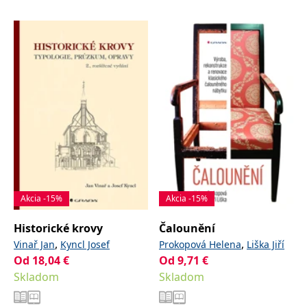
Akcia -15%
Akcia -15%
Historické krovy
Čalounění
,
,
Vinař Jan
Kyncl Josef
Prokopová Helena
Liška Jiří
Od
18,04
€
Od
9,71
€
Skladom
Skladom