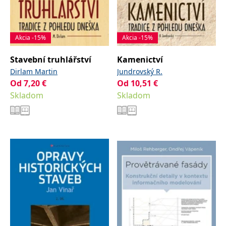
Akcia -15%
Akcia -15%
Stavební truhlářství
Kamenictví
Dirlam Martin
Jundrovský R.
Od
7,20
€
Od
10,51
€
Skladom
Skladom