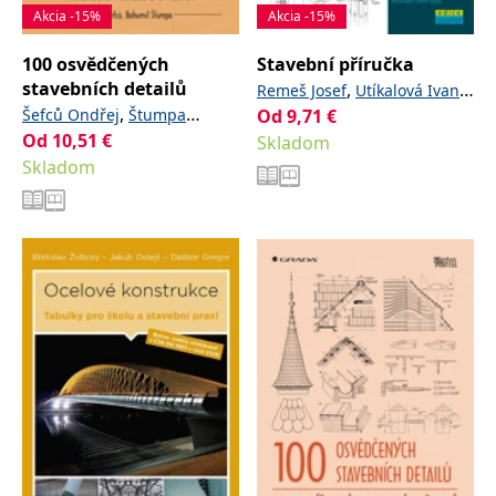
Akcia -15%
Akcia -15%
100 osvědčených
Stavební příručka
stavebních detailů
,
,
Remeš Josef
Utíkalová Ivana
,
Šefců Ondřej
Štumpa
Od
9,71
€
,
Kacálek Petr
Kalousek
Od
10,51
€
Bohumil
Skladom
,
,
a
Lubor
Petříček Tomáš
Skladom
kolektiv