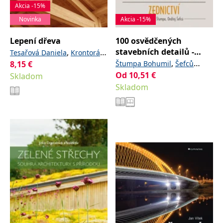
Akcia -15%
Novinka
Akcia -15%
Lepení dřeva
100 osvědčených
stavebních detailů -
,
Tesařová Daniela
Krontorád
zednictví
,
8,15
€
Štumpa Bohumil
Šefců
Karel
Od
10,51
€
Skladom
Ondřej
Skladom