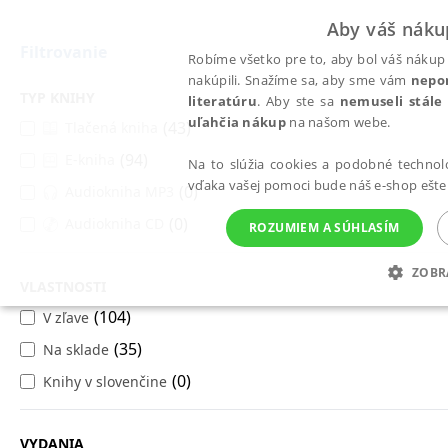
Aby váš náku
Filtrovanie
Robíme všetko pre to, aby bol váš nákup 
nakúpili. Snažíme sa, aby sme vám
nepo
TYP KNIHY
literatúru
. Aby ste sa
nemuseli stále
uľahčia nákup
na našom webe.
(43)
Tlačená kniha
Všetky knihy
Stavebníctvo a architektúra
Stav
(94)
E-kniha
Stavebníctvo
Na to slúžia cookies a podobné technoló
vďaka vašej pomoci bude náš e-shop ešte 
(0)
Audiokniha MP3
(0)
Audiokniha CD
ROZUMIEM A SÚHLASÍM
Možno sa vám budú páčiť tieto knihy
ZOBR
VLASTNOSTI
POTREBNÉ
ANALYTICKÉ
MAR
(104)
V zľave
(35)
Na sklade
(0)
Knihy v slovenčine
Potrebné
Analytické
Mar
Nevyhnutné súbory cookie umožňujú základné funkcie webovej stránky, ako je p
VYDANIA