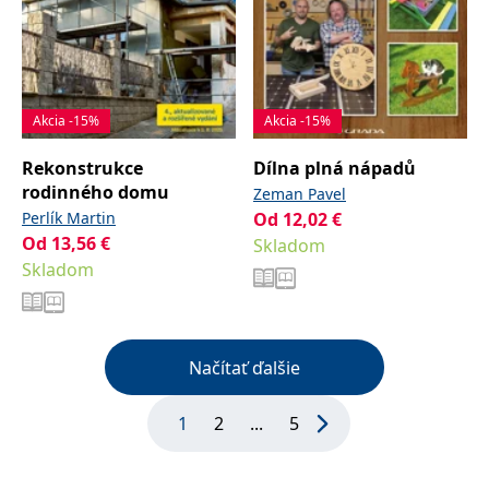
Akcia -15%
Akcia -15%
Rekonstrukce
Dílna plná nápadů
rodinného domu
Zeman Pavel
Perlík Martin
Od
12,02
€
Od
13,56
€
Skladom
Skladom
Načítať ďalšie
1
2
...
5