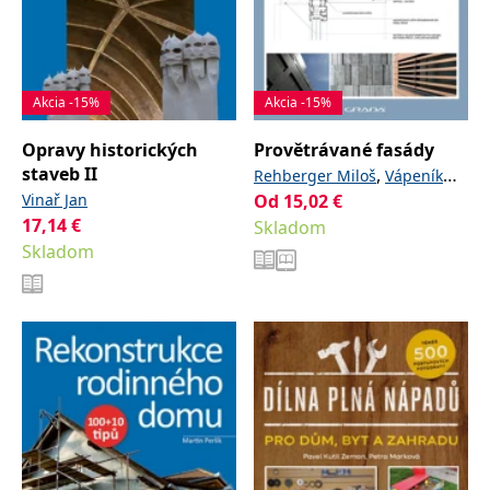
Akcia -15%
Akcia -15%
Opravy historických
Provětrávané fasády
staveb II
,
Rehberger Miloš
Vápeník
Vinař Jan
Od
15,02
€
Ondřej
17,14
€
Skladom
Skladom