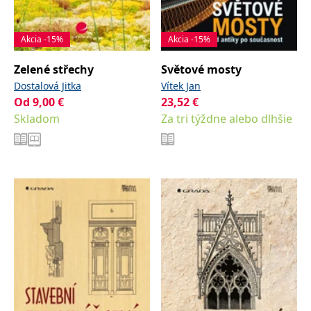
Akcia -15%
Akcia -15%
Zelené střechy
Světové mosty
Dostalová Jitka
Vítek Jan
Od
9,00
€
23,52
€
Skladom
Za tri týždne alebo dlhšie