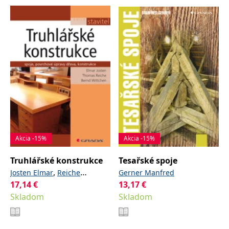
Akcia -15%
Akcia -15%
Truhlářské konstrukce
Tesařské spoje
,
Josten Elmar
Reiche
Gerner Manfred
17,14
€
,
13,17
€
Thomas
Wittchen Bernd
Skladom
Skladom