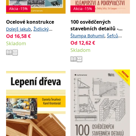
Akcia -15%
Akcia -15%
Ocelové konstrukce
100 osvědčených
stavebních detailů -
,
Dolejš Jakub
Židlický
klempířství a
,
Od
16,58
,
€
Štumpa Bohumil
Šefců
Břetislav
Gregor Dalibor
pokrývačství
Od
12,62
,
€
Skladom
Ondřej
Langner Jiří
Skladom