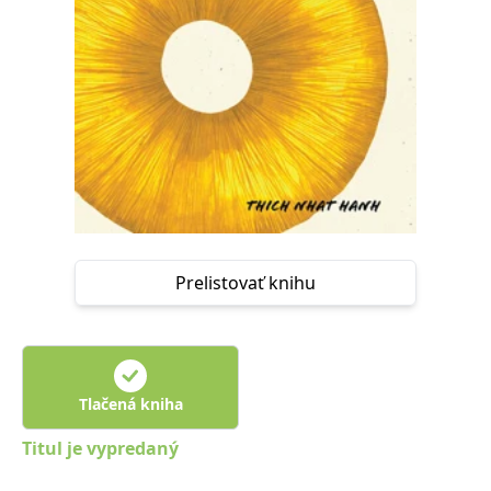
FUNKČNÉ
NEZARADENÉ SÚBORY
Potrebné
Analytické
Marketingové
Funkčné
Nezaradené súbory
Nevyhnutné súbory cookie umožňujú základné funkcie webovej stránky,
ako je prihlásenie používateľa a správa účtu. Bez nevyhnutných súborov
cookie nie je možné webové stránky správne používať.
Poskytovateľ /
Platnosť
Názov
Popis
Doména
končí
Prelistovať knihu
ASP.NET_SessionId
Zavřením
Tento soubor
Microsoft
prohlížeče
cookie
Corporation
zachovává stav
www.grada.sk
relace
návštěvníka
napříč
požadavky na
Tlačená kniha
stránku.
__cf_bm
30 minut
Tento soubor
Cloudflare Inc.
Titul je vypredaný
cookie se
.heureka.cz
používá k
rozlišení mezi