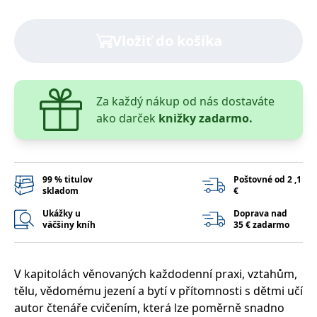
lidmi a roboty.
To je pro web
přínosné, aby
Google Privacy Policy
bylo možné
Vložiť do košíka
podávat platné
zprávy o
používání
jejich
webových
stránek.
Za každý nákup od nás dostaváte
PHPSESSID
Zavřením
Cookie
ako darček
knižky zadarmo.
PHP.net
prohlížeče
generovaný
www.bambook.cz
aplikacemi
založenými na
jazyce PHP.
Toto je
univerzální
99 % titulov
Poštovné od 2 ,1
identifikátor
skladom
€
používaný k
udržování
Ukážky u
Doprava nad
proměnných
väčšiny kníh
35 € zadarmo
relací uživatelů.
Obvykle se
jedná o
náhodně
vygenerované
V kapitolách věnovaných každodenní praxi, vztahům,
číslo, jeho
použití může
tělu, vědomému jezení a bytí v přítomnosti s dětmi učí
být specifické
pro daný web,
autor čtenáře cvičením, která lze poměrně snadno
ale dobrým