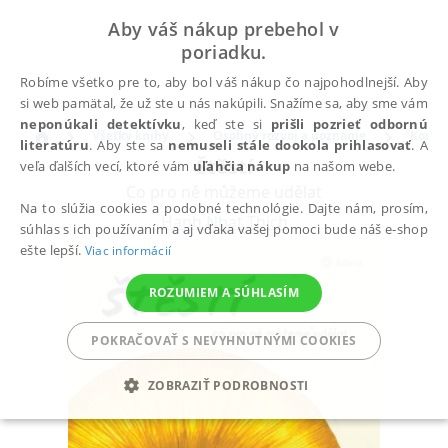
Aby váš nákup prebehol v
poriadku.
Robíme všetko pre to, aby bol váš nákup čo najpohodlnejší. Aby
si web pamätal, že už ste u nás nakúpili. Snažíme sa, aby sme vám
neponúkali detektívku
, keď ste si
prišli pozrieť odbornú
Všetky knihy
Osobný rozvoj a poznanie
Komun
literatúru
. Aby ste sa
nemuseli stále dookola prihlasovať
. A
Štěstí
veľa ďalších vecí, ktoré vám
uľahčia nákup
na našom webe.
Co pro ně můžeme udělat
Na to slúžia cookies a podobné technológie. Dajte nám, prosím,
Hanh Nhat Thich
súhlas s ich používaním a aj vďaka vašej pomoci bude náš e-shop
ešte lepší.
Viac informácií
ROZUMIEM A SÚHLASÍM
POKRAČOVAŤ S NEVYHNUTNÝMI COOKIES
ZOBRAZIŤ PODROBNOSTI
POTREBNÉ
ANALYTICKÉ
MARKETINGOVÉ