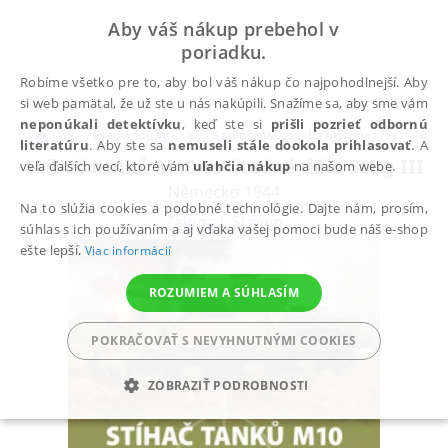
Aby váš nákup prebehol v
poriadku.
Robíme všetko pre to, aby bol váš nákup čo najpohodlnejší. Aby
si web pamätal, že už ste u nás nakúpili. Snažíme sa, aby sme vám
neponúkali detektívku
, keď ste si
prišli pozrieť odbornú
Všetky knihy
Spoločenské vedy, história
Histó
literatúru
. Aby ste sa
nemuseli stále dookola prihlasovať
. A
Stíhač tanků M10 vs útočné dělo Stug III
veľa ďalších vecí, ktoré vám
uľahčia nákup
na našom webe.
Německo 1944
Na to slúžia cookies a podobné technológie. Dajte nám, prosím,
Zaloga J. Steven
súhlas s ich používaním a aj vďaka vašej pomoci bude náš e-shop
ešte lepší.
Viac informácií
ROZUMIEM A SÚHLASÍM
POKRAČOVAŤ S NEVYHNUTNÝMI COOKIES
ZOBRAZIŤ PODROBNOSTI
POTREBNÉ
ANALYTICKÉ
MARKETINGOVÉ