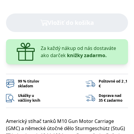
lidmi a roboty.
To je pro web
přínosné, aby
Google Privacy Policy
bylo možné
podávat platné
Vložiť do košíka
zprávy o
používání
jejich
webových
stránek.
Za každý nákup od nás dostaváte
PHPSESSID
Zavřením
Cookie
PHP.net
prohlížeče
generovaný
www.bambook.cz
ako darček
knižky zadarmo.
aplikacemi
založenými na
jazyce PHP.
Toto je
univerzální
identifikátor
99 % titulov
Poštovné od 2 ,1
používaný k
skladom
€
udržování
proměnných
relací uživatelů.
Ukážky u
Doprava nad
Obvykle se
väčšiny kníh
35 € zadarmo
jedná o
náhodně
vygenerované
číslo, jeho
použití může
Americký stíhač tanků M10 Gun Motor Carriage
být specifické
(GMC) a německé útočné dělo Sturmgeschütz (StuG)
pro daný web,
ale dobrým