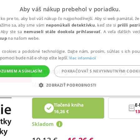
Aby váš nákup prebehol v poriadku.
ko pre to, aby bol váš nákup čo najpohodlnejší. Aby si web pamätal, že 
nažíme sa, aby sme vám
neponúkali detektívku
, keď ste si
prišli poz
 Aby ste sa
nemuseli stále dookola prihlasovať
. A veľa ďalších ve
kup
na našom webe.
a cookies a podobné technológie. Dajte nám, prosím, súhlas s ich pou
né nelekárske profesie
Dentálny hygienik
 pomoci bude náš e-shop ešte lepší.
Viac informácií
Stomatologie pro dentální hygieni
OZUMIEM A SÚHLASÍM
POKRAČOVAŤ S NEVYHNUTNÝMI COOKI
Mazánek Jiří
,
a kolektiv
ZOBRAZIŤ PODROBNOSTI
ANALYTICKÉ
MARKETINGOVÉ
FUNKČNÉ
NEZ
Tlačená kniha
E-
16,26
€
13
Skladom
i
Potrebné
Analytické
Marketingové
Funkčné
Nezaradené súbory
ránky, ako je prihlásenie používateľa a správa účtu. Bez nevyhnutných súborov cook