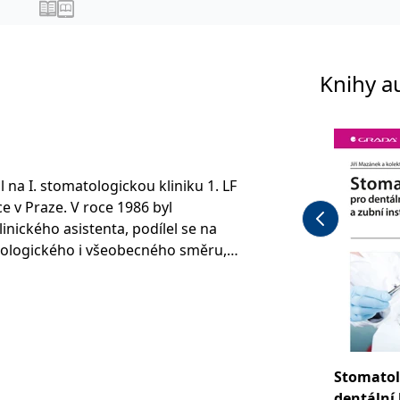
Knihy a
 na I. stomatologickou kliniku 1. LF
e v Praze. V roce 1986 byl
inického asistenta, podílel se na
ologického i všeobecného směru,
didátskou disertační práci, jako
ologie habilitoval v roce 1988,
ktorskou práci a byl jmenován
em pro obor stomatologie.
Stomatol
tával funkci přednosty
dentální