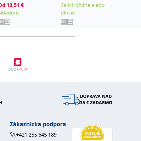
Od
10,51
€
Za tri týždne alebo
Sklad
Skladom
dlhšie
DOPRAVA NAD
H
35 € ZADARMO
Zákaznícka podpora
+421 255 645 189