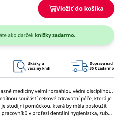
Vložiť do košíka
áte ako darček
knižky zadarmo.
 bylo možné podávat platné zprávy o používání jejich webových
užívaný k udržování proměnných relací uživatelů. Obvykle se
rým příkladem je udržování přihlášeného stavu uživatele mezi
Google Privacy Policy
Ukážky u
Doprava nad
väčšiny kníh
35 € zadarmo
učasné medicíny velmi rozsáhlou vědní disciplínou.
ie, které systém přijímá, a zajištění souladu a přizpůsobivosti
dílnou součástí celkové zdravotní péče, která je
 je studijní pomůckou, která by měla posloužit
pracovníků v profesi dentální hygienistka, zubní
Platnosť končí
Popis
ých kapitolách textu učebnice se mohou studující
1 rok 1 měsíc
ologie, velmi stručně jsou zde shrnuty a popsány
ústní dutiny, pravidla hygienického režimu.
1 rok 1 měsíc
u pro interní analýzu.
í aktivit na webu.