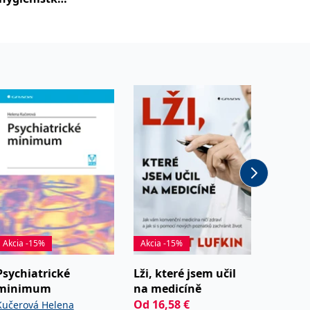
ntářky
Akcia -15%
Akcia -15%
Akcia -
Psychiatrické
Lži, které jsem učil
Anatom
minimum
na medicíně
Čihák R
Od
16,58
€
Kučerová Helena
Lufkin Robert
Od
58,