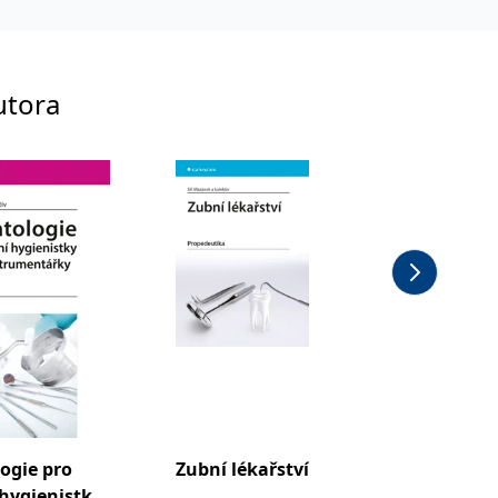
utora
ogie pro
Zubní lékařství
Trauma
 hygienistky
orofaci