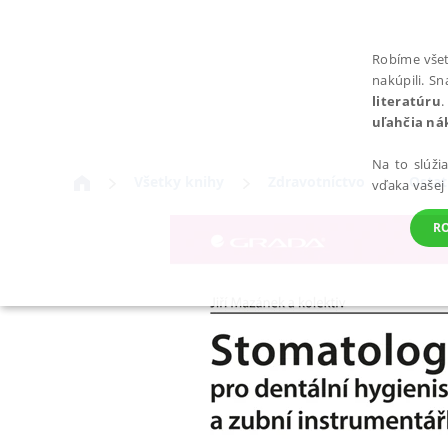
Robíme všet
nakúpili. S
literatúru
.
uľahčia ná
Na to slúži
Všetky knihy
Zdravotníctvo
Ostat
vďaka vašej
R
POTREBNÉ
Nevyhnutné súbory cookie umožňujú základné funkcie webovej st