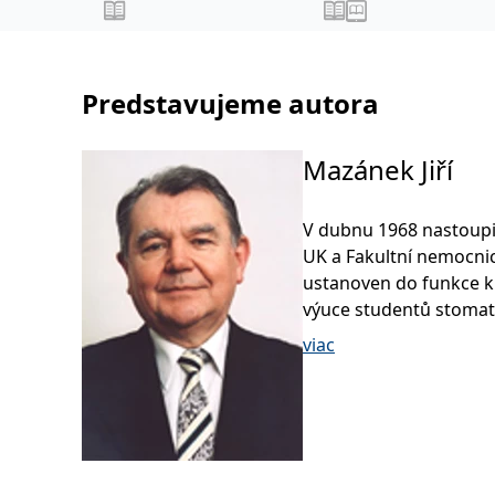
,
,
Jaroslav
Jonáš Jakub
Anest
,
Novotný Stanislav
,
Šimeček Vojtěch
Šípek
,
a kolektiv
Jan
Predstavujeme autora
Mazánek Jiří
V dubnu 1968 nastoupil
UK a Fakultní nemocnic
ustanoven do funkce kl
výuce studentů stomat
v roce 1983 obhájil kan
viac
docent pro obor stomat
v roce 1990 obhájil do
univerzitním profesor
V letech 1998–2012 zas