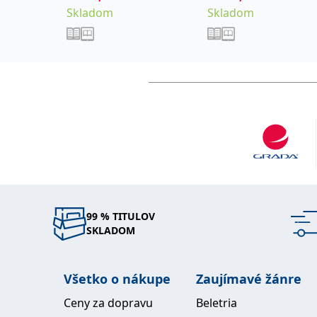
Skladom
Skladom
Jiří Mazánek byl člene
hlavy a krku-Head and
Medical Report, Medic
zahraničním písemnictv
nebo spoluautorem des
vysokoškolských učebn
99 % TITULOV
SKLADOM
Všetko o nákupe
Zaujímavé žánre
Ceny za dopravu
Beletria