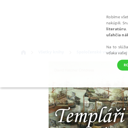
Robíme všet
nakúpili. S
literatúru
.
uľahčia ná
Na to slúži
Všetky knihy
Spoločenské vedy, históri
vďaka vašej
R
POTREBNÉ
Nevyhnutné súbory cookie umožňujú základné funkcie webovej st