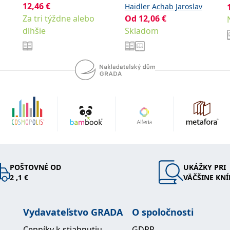
12,46
€
Speer Albert
Haidler Achab Jaroslav
Za tri týždne alebo
Od
12,06
€
dlhšie
Skladom
POŠTOVNÉ OD
UKÁŽKY PRI
2 ,1 €
VÄČŠINE KNÍ
Vydavateľstvo GRADA
O spoločnosti
Cenníky k stiahnutiu
GDPR