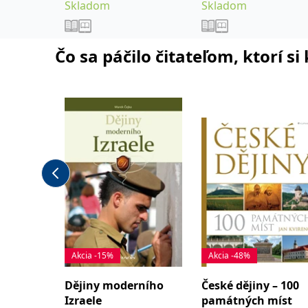
Skladom
Skladom
Čo sa páčilo čitateľom, ktorí s
Akcia -15%
Akcia -48%
Dějiny moderního
České dějiny – 100
Izraele
památných míst