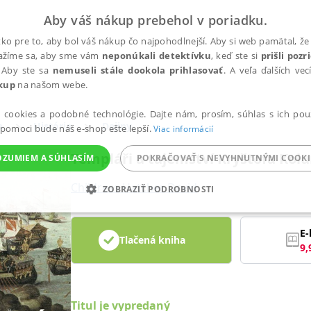
Aby váš nákup prebehol v poriadku.
ko pre to, aby bol váš nákup čo najpohodlnejší. Aby si web pamätal, že 
nažíme sa, aby sme vám
neponúkali detektívku
, keď ste si
prišli poz
 Aby ste sa
nemuseli stále dookola prihlasovať
. A veľa ďalších ve
kup
na našom webe.
a cookies a podobné technológie. Dajte nám, prosím, súhlas s ich pou
a
História
Dejiny
 pomoci bude náš e-shop ešte lepší.
Viac informácií
Templáři a tajemství Kryštofa Ko
OZUMIEM A SÚHLASÍM
POKRAČOVAŤ S NEVYHNUTNÝMI COOKI
Childress Hatcher David
ZOBRAZIŤ PODROBNOSTI
ANALYTICKÉ
MARKETINGOVÉ
FUNKČNÉ
NEZ
E-
Tlačená kniha
9,
Potrebné
Analytické
Marketingové
Funkčné
Nezaradené súbory
ránky, ako je prihlásenie používateľa a správa účtu. Bez nevyhnutných súborov cook
Titul je vypredaný