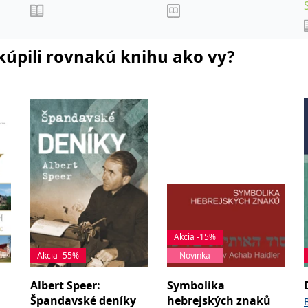
i kúpili rovnakú knihu ako vy?
Akcia -15%
Akcia -55%
Novinka
Albert Speer:
Symbolika
Špandavské deníky
hebrejských znaků