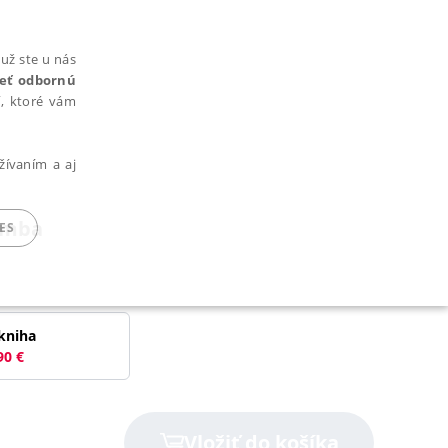
už ste u nás
rieť odbornú
cí, ktoré vám
žívaním a aj
lumba
ES
ARADENÉ SÚBORY
kniha
90
€
ie nie je možné webové stránky správne používať.
Vložiť do košíka