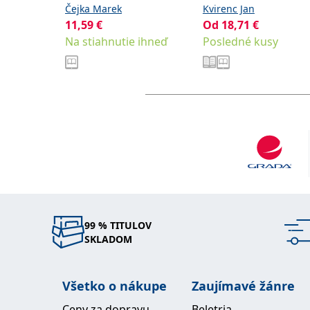
Čejka Marek
Kvirenc Jan
11,59
€
Od
18,71
€
Na stiahnutie ihneď
Posledné kusy
99 % TITULOV
SKLADOM
Všetko o nákupe
Zaujímavé žánre
Ceny za dopravu
Beletria