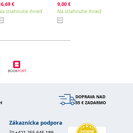
16,69
€
9,00
€
Hlaváčk
Köpplová Barbara
12,01
€
Na stiahnutie ihneď
Na stiahnutie ihneď
Na stia
DOPRAVA NAD
H
35 € ZADARMO
Zákaznícka podpora
+421 255 645 189