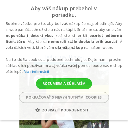
Aby váš nákup prebehol v
poriadku.
Robíme všetko pre to, aby bol váš nákup čo najpohodlnejší. Aby
si web pamätal, že už ste u nás nakúpili. Snažíme sa, aby sme vám
neponúkali detektívku
, keď ste si
prišli pozrieť odbornú
Všetky knihy
Šport, zdravie a životný štýl
Špor
literatúru
. Aby ste sa
nemuseli stále dookola prihlasovať
. A
Tenis
veľa ďalších vecí, ktoré vám
uľahčia nákup
na našom webe.
Linhartová Denisa
Na to slúžia cookies a podobné technológie. Dajte nám, prosím,
súhlas s ich používaním a aj vďaka vašej pomoci bude náš e-shop
ešte lepší.
Viac informácií
ROZUMIEM A SÚHLASÍM
POKRAČOVAŤ S NEVYHNUTNÝMI COOKIES
ZOBRAZIŤ PODROBNOSTI
POTREBNÉ
ANALYTICKÉ
MARKETINGOVÉ