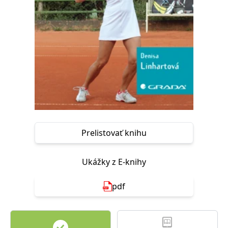
FUNKČNÉ
NEZARADENÉ SÚBORY
Potrebné
Analytické
Marketingové
Funkčné
Nezaradené súbory
Nevyhnutné súbory cookie umožňujú základné funkcie webovej stránky,
ako je prihlásenie používateľa a správa účtu. Bez nevyhnutných súborov
cookie nie je možné webové stránky správne používať.
Poskytovateľ /
Platnosť
Názov
Popis
Doména
končí
Prelistovať knihu
ASP.NET_SessionId
Zavřením
Tento soubor
Microsoft
prohlížeče
cookie
Corporation
zachovává stav
www.grada.sk
Ukážky z E-knihy
relace
návštěvníka
napříč
požadavky na
pdf
stránku.
__cf_bm
30 minut
Tento soubor
Cloudflare Inc.
cookie se
.heureka.cz
používá k
rozlišení mezi