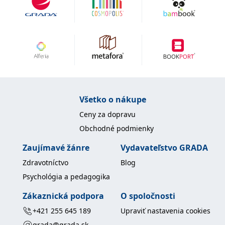
uid
.adform.net
2 měsíce
Tento soubor cookie
poskytuje jednoznačně
přiřazené strojově
generované ID uživatele
a shromažďuje údaje o
aktivitě na webu. Tato
data mohou být
odeslána k analýze a
hlášení třetí straně.
Všetko o nákupe
Ceny za dopravu
Obchodné podmienky
Zaujímavé žánre
Vydavateľstvo GRADA
Zdravotníctvo
Blog
Psychológia a pedagogika
Zákaznická podpora
O spoločnosti
+421 255 645 189
Upraviť nastavenia cookies
grada@grada.sk