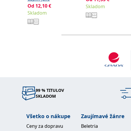
Od
12,10
€
Skladom
Skladom
99 % TITULOV
SKLADOM
Všetko o nákupe
Zaujímavé žánre
Ceny za dopravu
Beletria