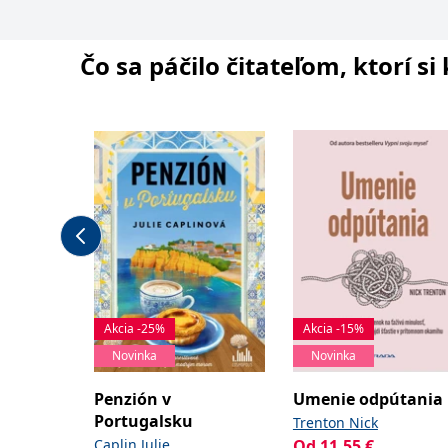
Čo sa páčilo čitateľom, ktorí s
Akcia -25%
Akcia -15%
Novinka
Novinka
Penzión v
Umenie odpútania
Portugalsku
Trenton Nick
Caplin Julie
Od
11,55
€