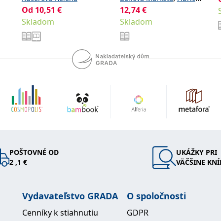
Od
10,51
€
12,74
€
Lukáš
Skladom
Skladom
POŠTOVNÉ OD
UKÁŽKY PRI
2 ,1 €
VÄČŠINE KNÍ
Vydavateľstvo GRADA
O spoločnosti
Cenníky k stiahnutiu
GDPR