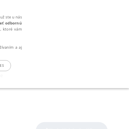
už ste u nás
rieť odbornú
cí, ktoré vám
žívaním a aj
ES
ce
ARADENÉ SÚBORY
ie nie je možné webové stránky správne používať.