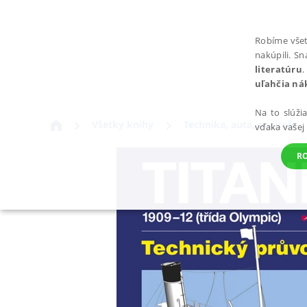
Robíme všet
nakúpili. S
literatúru
.
uľahčia ná
Na to slúži
Všetky knihy
Technika, autá, počítače
vďaka vašej
R
POTREBNÉ
Nevyhnutné súbory cookie umožňujú základné funkcie webovej st