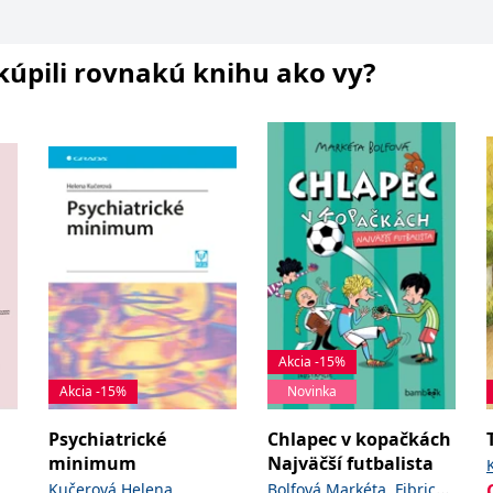
i kúpili rovnakú knihu ako vy?
Akcia -15%
Akcia -15%
Novinka
Psychiatrické
Chlapec v kopačkách
minimum
Najväčší futbalista
,
Kučerová Helena
Bolfová Markéta
Fibrich