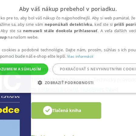
Aby váš nákup prebehol v poriadku.
ko pre to, aby bol váš nákup čo najpohodlnejší. Aby si web pamätal, že 
nažíme sa, aby sme vám
neponúkali detektívku
, keď ste si
prišli poz
 Aby ste sa
nemuseli stále dookola prihlasovať
. A veľa ďalších ve
kup
na našom webe.
a cookies a podobné technológie. Dajte nám, prosím, súhlas s ich pou
Ostatné
 pomoci bude náš e-shop ešte lepší.
Viac informácií
Titanic
OZUMIEM A SÚHLASÍM
POKRAČOVAŤ S NEVYHNUTNÝMI COOKI
1909-1912 (třída Olympic) - Technický průvod
ZOBRAZIŤ PODROBNOSTI
de Kerbrech Richard
,
Hutchings David
ANALYTICKÉ
MARKETINGOVÉ
FUNKČNÉ
NEZ
Tlačená kniha
Potrebné
Analytické
Marketingové
Funkčné
Nezaradené súbory
ránky, ako je prihlásenie používateľa a správa účtu. Bez nevyhnutných súborov cook