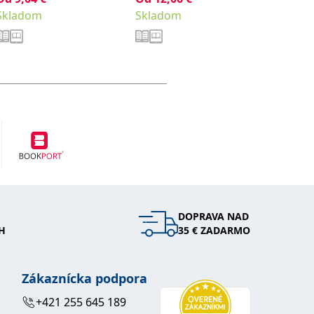
Skladom
Skladom
Sklad
Roman
DOPRAVA NAD
H
35 € ZADARMO
Zákaznícka podpora
+421 255 645 189