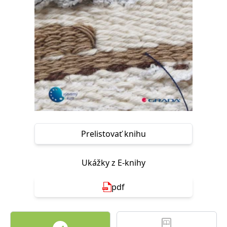
FUNKČNÉ
NEZARADENÉ SÚBORY
Potrebné
Analytické
Marketingové
Funkčné
Nezaradené súbory
Nevyhnutné súbory cookie umožňujú základné funkcie webovej stránky,
ako je prihlásenie používateľa a správa účtu. Bez nevyhnutných súborov
cookie nie je možné webové stránky správne používať.
Poskytovateľ /
Platnosť
Názov
Popis
Doména
končí
Prelistovať knihu
ASP.NET_SessionId
Zavřením
Tento soubor
Microsoft
prohlížeče
cookie
Corporation
zachovává stav
www.grada.sk
relace
Ukážky z E-knihy
návštěvníka
napříč
požadavky na
pdf
stránku.
__cf_bm
30 minut
Tento soubor
Cloudflare Inc.
cookie se
.heureka.cz
používá k
rozlišení mezi