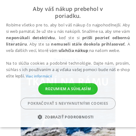
Aby váš nákup prebehol v
poriadku.
Robíme všetko pre to, aby bol váš nákup čo najpohodlnejší. Aby
si web pamätal, že už ste u nás nakúpili. Snažíme sa, aby sme vám
neponúkali detektívku
, keď ste si
prišli pozrieť odbornú
Všetky knihy
Výtvarné techniky, umenie
Výtv
literatúru
. Aby ste sa
nemuseli stále dookola prihlasovať
. A
Tkaní na rámu
veľa ďalších vecí, ktoré vám
uľahčia nákup
na našom webe.
Prošková Iva
Na to slúžia cookies a podobné technológie. Dajte nám, prosím,
súhlas s ich používaním a aj vďaka vašej pomoci bude náš e-shop
ešte lepší.
Viac informácií
ROZUMIEM A SÚHLASÍM
POKRAČOVAŤ S NEVYHNUTNÝMI COOKIES
ZOBRAZIŤ PODROBNOSTI
POTREBNÉ
ANALYTICKÉ
MARKETINGOVÉ