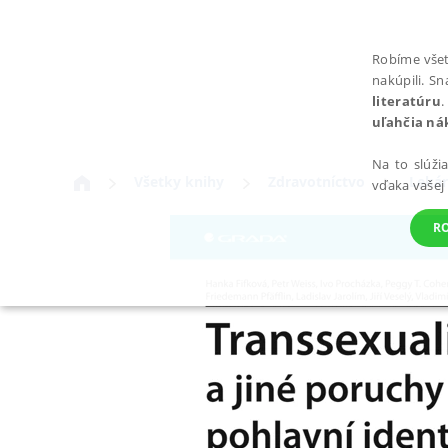
Robíme všet
nakúpili. S
literatúru
.
uľahčia ná
Na to slúži
Všetky knihy
Zdravotníctvo
Lekár
vďaka vašej
R
POTREBNÉ
Nevyhnutné súbory cookie umožňujú základné funkcie webovej st