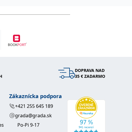
DOPRAVA NAD
H
35 € ZADARMO
Zákaznícka podpora
+421 255 645 189
grada@grada.sk
es
Po-Pi 9-17