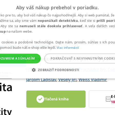
Aby váš nákup prebehol v poriadku.
ko pre to, aby bol váš nákup čo najpohodlnejší. Aby si web pamätal, že 
nažíme sa, aby sme vám
neponúkali detektívku
, keď ste si
prišli poz
 Aby ste sa
nemuseli stále dookola prihlasovať
. A veľa ďalších ve
kup
na našom webe.
a cookies a podobné technológie. Dajte nám, prosím, súhlas s ich pou
ske odbory
Psychiatria, psychoterapia
 pomoci bude náš e-shop ešte lepší.
Viac informácií
Transsexualita a jiné poruchy pohl
OZUMIEM A SÚHLASÍM
POKRAČOVAŤ S NEVYHNUTNÝMI COOKI
Fifková Hanka
,
Weiss Petr
,
Procházka Ivo
,
Coh
ZOBRAZIŤ PODROBNOSTI
Jarolím Ladislav
,
Veselý Jiří
,
Weiss Vladimír
ANALYTICKÉ
MARKETINGOVÉ
FUNKČNÉ
NEZ
E-
Tlačená kniha
10
Potrebné
Analytické
Marketingové
Funkčné
Nezaradené súbory
ránky, ako je prihlásenie používateľa a správa účtu. Bez nevyhnutných súborov cook