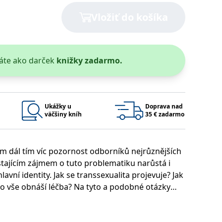
Vložiť do košíka
áte ako darček
knižky zadarmo.
 bylo možné podávat platné zprávy o používání jejich webových
užívaný k udržování proměnných relací uživatelů. Obvykle se
rým příkladem je udržování přihlášeného stavu uživatele mezi
Google Privacy Policy
Ukážky u
Doprava nad
väčšiny kníh
35 € zadarmo
ím dál tím víc pozornost odborníků nejrůznějších
ie, které systém přijímá, a zajištění souladu a přizpůsobivosti
ůstajícím zájmem o tuto problematiku narůstá i
vní identity. Jak se transsexualita projevuje? Jak
 vše obnáší léčba? Na tyto a podobné otázky
Platnosť končí
Popis
1 rok 1 měsíc
ch odborníků. Kniha dostala cenu prof. MUDr.
1 rok 1 měsíc
u pro interní analýzu.
í aktivit na webu.