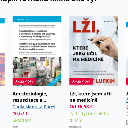
Akcia -15%
Akcia -15%
Anesteziologie,
Lži, které jsem učil
resuscitace a
na medicíně
intenzivní medicína
,
Od
16,58
€
Durila Miroslav
Bureš
Lufkin Robert
pro studenty a
10,67
,
€
,
Za tri týždne alebo
Jan
Garaj Michal
absolventy
Skladom
,
dlhšie
Hubálek Ondřej
Hylmar
lékařských fakult.
,
,
Jaroslav
Jonáš Jakub