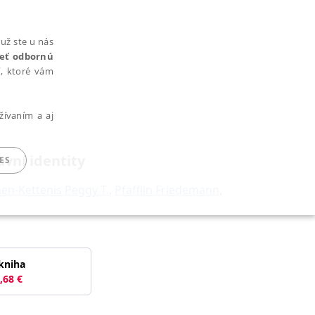
už ste u nás
rieť odbornú
cí, ktoré vám
žívaním a aj
avní identity
ES
en-Kettenis Peggy T.
,
Pfäfflin Friedemann
,
ARADENÉ SÚBORY
kniha
,68
€
ie nie je možné webové stránky správne používať.