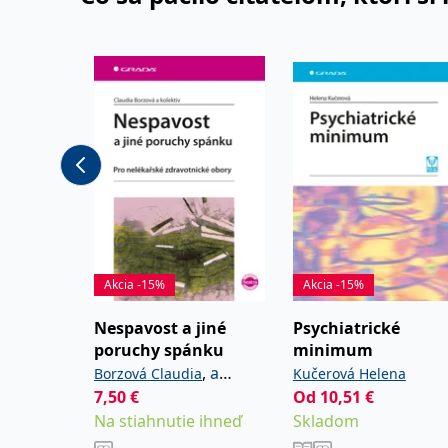
Akcia -15%
Akcia -15%
Nespavost a jiné
Psychiatrické
poruchy spánku
minimum
,
a
Borzová Claudia
Kučerová Helena
kolektiv
7,50
€
Od
10,51
€
Na stiahnutie ihneď
Skladom