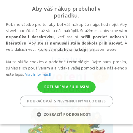
Aby váš nákup prebehol v
poriadku.
Robíme všetko pre to, aby bol váš nákup čo najpohodlnejší. Aby
si web pamätal, že už ste u nás nakúpili. Snažíme sa, aby sme vám
neponúkali detektívku
, keď ste si
prišli pozrieť odbornú
Všetky knihy
Výtvarné techniky, umenie
Výtv
literatúru
. Aby ste sa
nemuseli stále dookola prihlasovať
. A
Tvoření s pohádkou
veľa ďalších vecí, ktoré vám
uľahčia nákup
na našom webe.
Freyová Lena
Na to slúžia cookies a podobné technológie. Dajte nám, prosím,
súhlas s ich používaním a aj vďaka vašej pomoci bude náš e-shop
ešte lepší.
Viac informácií
ROZUMIEM A SÚHLASÍM
POKRAČOVAŤ S NEVYHNUTNÝMI COOKIES
ZOBRAZIŤ PODROBNOSTI
POTREBNÉ
ANALYTICKÉ
MARKETINGOVÉ