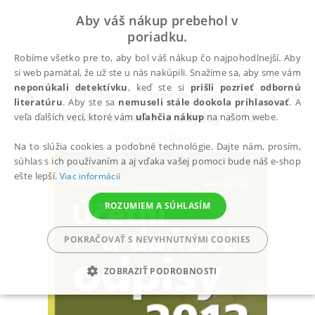
Aby váš nákup prebehol v
poriadku.
Robíme všetko pre to, aby bol váš nákup čo najpohodlnejší. Aby
si web pamätal, že už ste u nás nakúpili. Snažíme sa, aby sme vám
neponúkali detektívku
, keď ste si
prišli pozrieť odbornú
Všetky knihy
Právo, dane a účtovníctvo
Účtov
literatúru
. Aby ste sa
nemuseli stále dookola prihlasovať
. A
Účetní a daňové odpisy 2012
veľa ďalších vecí, ktoré vám
uľahčia nákup
na našom webe.
Valouch Petr
Na to slúžia cookies a podobné technológie. Dajte nám, prosím,
súhlas s ich používaním a aj vďaka vašej pomoci bude náš e-shop
ešte lepší.
Viac informácií
ROZUMIEM A SÚHLASÍM
POKRAČOVAŤ S NEVYHNUTNÝMI COOKIES
ZOBRAZIŤ PODROBNOSTI
POTREBNÉ
ANALYTICKÉ
MARKETINGOVÉ