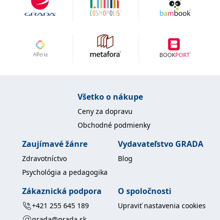
uid
.adform.net
2 měsíce
Tento soubor cookie
poskytuje jednoznačně
přiřazené strojově
generované ID uživatele
a shromažďuje údaje o
aktivitě na webu. Tato
data mohou být
odeslána k analýze a
hlášení třetí straně.
Všetko o nákupe
Ceny za dopravu
Obchodné podmienky
Zaujímavé žánre
Vydavateľstvo GRADA
Zdravotníctvo
Blog
Psychológia a pedagogika
Zákaznická podpora
O spoločnosti
+421 255 645 189
Upraviť nastavenia cookies
grada@grada.sk