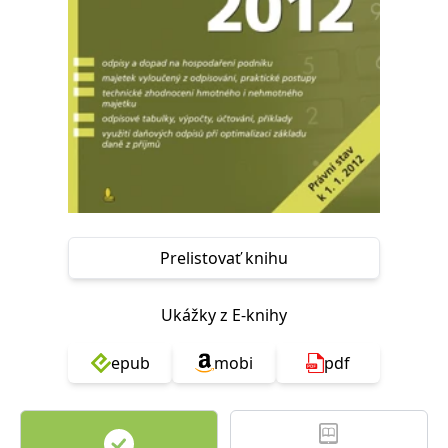
FUNKČNÉ
NEZARADENÉ SÚBORY
Potrebné
Analytické
Marketingové
Funkčné
Nezaradené súbory
Nevyhnutné súbory cookie umožňujú základné funkcie webovej stránky,
ako je prihlásenie používateľa a správa účtu. Bez nevyhnutných súborov
cookie nie je možné webové stránky správne používať.
Poskytovateľ /
Platnosť
Názov
Popis
Doména
končí
Prelistovať knihu
ASP.NET_SessionId
Zavřením
Tento soubor
Microsoft
prohlížeče
cookie
Corporation
zachovává stav
www.grada.sk
Ukážky z E-knihy
relace
návštěvníka
napříč
požadavky na
epub
mobi
pdf
stránku.
__cf_bm
30 minut
Tento soubor
Cloudflare Inc.
cookie se
.heureka.cz
používá k
rozlišení mezi