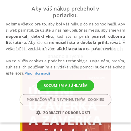
Aby váš nákup prebehol v
poriadku.
Robíme všetko pre to, aby bol váš nákup čo najpohodlnejší. Aby
si web pamätal, že už ste u nás nakúpili. Snažíme sa, aby sme vám
neponúkali detektívku
, keď ste si
prišli pozrieť odbornú
E-knihy
Právo, dane a účtovníctvo
Účtovníctv
literatúru
. Aby ste sa
nemuseli stále dookola prihlasovať
. A
Účetní uzávěrka a závěrka v přehledech
veľa ďalších vecí, ktoré vám
uľahčia nákup
na našom webe.
snadno a rychle
Na to slúžia cookies a podobné technológie. Dajte nám, prosím,
Dušek Jiří
súhlas s ich používaním a aj vďaka vašej pomoci bude náš e-shop
ešte lepší.
Viac informácií
ROZUMIEM A SÚHLASÍM
POKRAČOVAŤ S NEVYHNUTNÝMI COOKIES
ZOBRAZIŤ PODROBNOSTI
POTREBNÉ
ANALYTICKÉ
MARKETINGOVÉ