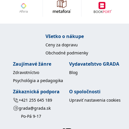
uid
.adform.net
2 měsíce
Tento soubor cookie
poskytuje jednoznačně
přiřazené strojově
generované ID uživatele
a shromažďuje údaje o
aktivitě na webu. Tato
data mohou být
odeslána k analýze a
Všetko o nákupe
hlášení třetí straně.
Ceny za dopravu
Obchodné podmienky
Zaujímavé žánre
Vydavateľstvo GRADA
Zdravotníctvo
Blog
Psychológia a pedagogika
Zákaznická podpora
O spoločnosti
+421 255 645 189
Upraviť nastavenia cookies
grada@grada.sk
Po-Pá 9-17