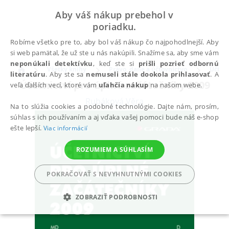
Aby váš nákup prebehol v
poriadku.
Robíme všetko pre to, aby bol váš nákup čo najpohodlnejší. Aby
si web pamätal, že už ste u nás nakúpili. Snažíme sa, aby sme vám
neponúkali detektívku
, keď ste si
prišli pozrieť odbornú
Všetky knihy
Právo, dane a účtovníctvo
Účtov
literatúru
. Aby ste sa
nemuseli stále dookola prihlasovať
. A
Účetnictví pro úplné začátečníky 2009
veľa ďalších vecí, ktoré vám
uľahčia nákup
na našom webe.
Rubáková Věra
Na to slúžia cookies a podobné technológie. Dajte nám, prosím,
súhlas s ich používaním a aj vďaka vašej pomoci bude náš e-shop
ešte lepší.
Viac informácií
ROZUMIEM A SÚHLASÍM
POKRAČOVAŤ S NEVYHNUTNÝMI COOKIES
ZOBRAZIŤ PODROBNOSTI
POTREBNÉ
ANALYTICKÉ
MARKETINGOVÉ