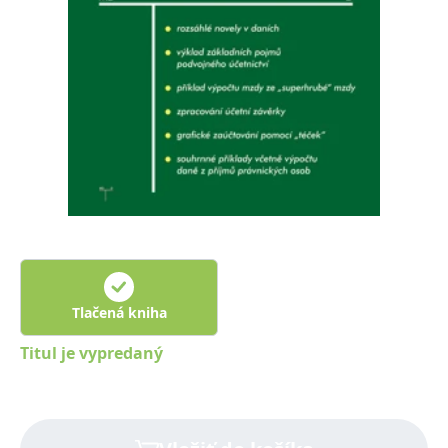
FUNKČNÉ
NEZARADENÉ SÚBORY
Potrebné
Analytické
Marketingové
Funkčné
Nezaradené súbory
Nevyhnutné súbory cookie umožňujú základné funkcie webovej stránky,
ako je prihlásenie používateľa a správa účtu. Bez nevyhnutných súborov
cookie nie je možné webové stránky správne používať.
Poskytovateľ /
Platnosť
Názov
Popis
Doména
končí
ASP.NET_SessionId
Zavřením
Tento soubor
Microsoft
prohlížeče
cookie
Corporation
zachovává stav
www.grada.sk
Tlačená kniha
relace
návštěvníka
napříč
Titul je vypredaný
požadavky na
stránku.
__cf_bm
30 minut
Tento soubor
Cloudflare Inc.
cookie se
.heureka.cz
používá k
rozlišení mezi