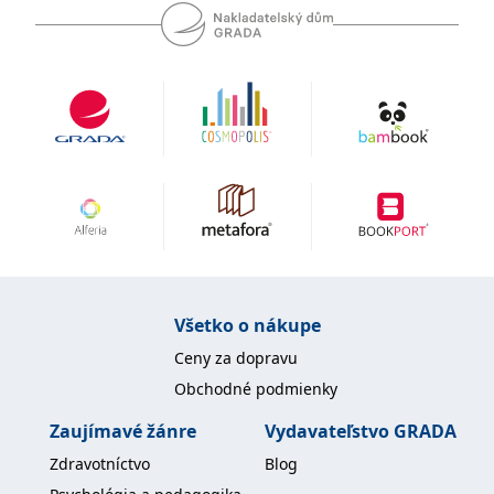
uid
.adform.net
2 měsíce
Tento soubor cookie
poskytuje jednoznačně
přiřazené strojově
generované ID uživatele
a shromažďuje údaje o
aktivitě na webu. Tato
data mohou být
odeslána k analýze a
hlášení třetí straně.
Všetko o nákupe
Ceny za dopravu
Obchodné podmienky
Zaujímavé žánre
Vydavateľstvo GRADA
Zdravotníctvo
Blog