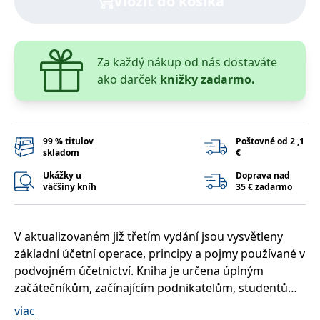
Vložiť do košíka
lidmi a roboty.
To je pro web
přínosné, aby
Google Privacy Policy
bylo možné
podávat platné
zprávy o
Za každý nákup od nás dostaváte
používání
jejich
ako darček
knižky zadarmo.
webových
stránek.
PHPSESSID
Zavřením
Cookie
PHP.net
prohlížeče
generovaný
www.bambook.cz
aplikacemi
99 % titulov
Poštovné od 2 ,1
založenými na
skladom
€
jazyce PHP.
Toto je
Ukážky u
Doprava nad
univerzální
väčšiny kníh
35 € zadarmo
identifikátor
používaný k
udržování
proměnných
relací uživatelů.
V aktualizovaném již třetím vydání jsou vysvětleny
Obvykle se
jedná o
základní účetní operace, principy a pojmy používané v
náhodně
vygenerované
podvojném účetnictví. Kniha je určena úplným
číslo, jeho
začátečníkům, začínajícím podnikatelům, studentům
použití může
být specifické
středních i vysokých škol, rekvalifikujícím se
pro daný web,
viac
ale dobrým