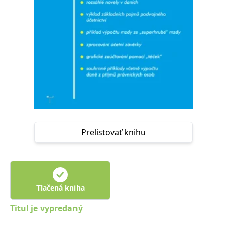
FUNKČNÉ
NEZARADENÉ SÚBORY
Potrebné
Analytické
Marketingové
Funkčné
Nezaradené súbory
Nevyhnutné súbory cookie umožňujú základné funkcie webovej stránky,
ako je prihlásenie používateľa a správa účtu. Bez nevyhnutných súborov
cookie nie je možné webové stránky správne používať.
Poskytovateľ /
Platnosť
Názov
Popis
Doména
končí
Prelistovať knihu
ASP.NET_SessionId
Zavřením
Tento soubor
Microsoft
prohlížeče
cookie
Corporation
zachovává stav
www.grada.sk
relace
návštěvníka
napříč
požadavky na
Tlačená kniha
stránku.
__cf_bm
30 minut
Tento soubor
Cloudflare Inc.
Titul je vypredaný
cookie se
.heureka.cz
používá k
rozlišení mezi