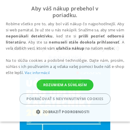
Aby váš nákup prebehol v
poriadku.
Robíme všetko pre to, aby bol váš nákup čo najpohodlnejší. Aby
si web pamätal, že už ste u nás nakúpili. Snažíme sa, aby sme vám
neponúkali detektívku
, keď ste si
prišli pozrieť odbornú
Všetky knihy
Právo, dane a účtovníctvo
Účtov
literatúru
. Aby ste sa
nemuseli stále dookola prihlasovať
. A
Účetnictví pro úplné začátečníky 2010
veľa ďalších vecí, ktoré vám
uľahčia nákup
na našom webe.
Rubáková Věra
Na to slúžia cookies a podobné technológie. Dajte nám, prosím,
súhlas s ich používaním a aj vďaka vašej pomoci bude náš e-shop
ešte lepší.
Viac informácií
ROZUMIEM A SÚHLASÍM
POKRAČOVAŤ S NEVYHNUTNÝMI COOKIES
ZOBRAZIŤ PODROBNOSTI
POTREBNÉ
ANALYTICKÉ
MARKETINGOVÉ