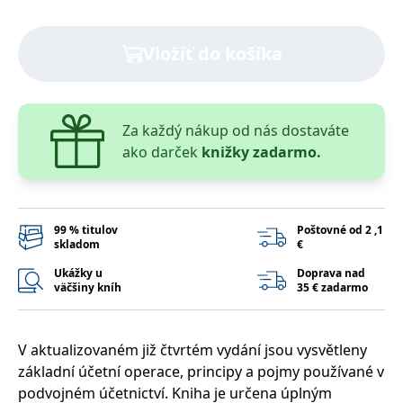
lidmi a roboty.
To je pro web
přínosné, aby
Google Privacy Policy
bylo možné
Vložiť do košíka
podávat platné
zprávy o
používání
jejich
webových
stránek.
Za každý nákup od nás dostaváte
PHPSESSID
Zavřením
Cookie
PHP.net
ako darček
knižky zadarmo.
prohlížeče
generovaný
www.bambook.cz
aplikacemi
založenými na
jazyce PHP.
Toto je
univerzální
99 % titulov
Poštovné od 2 ,1
identifikátor
skladom
€
používaný k
udržování
Ukážky u
Doprava nad
proměnných
relací uživatelů.
väčšiny kníh
35 € zadarmo
Obvykle se
jedná o
náhodně
vygenerované
V aktualizovaném již čtvrtém vydání jsou vysvětleny
číslo, jeho
použití může
základní účetní operace, principy a pojmy používané v
být specifické
pro daný web,
podvojném účetnictví. Kniha je určena úplným
ale dobrým