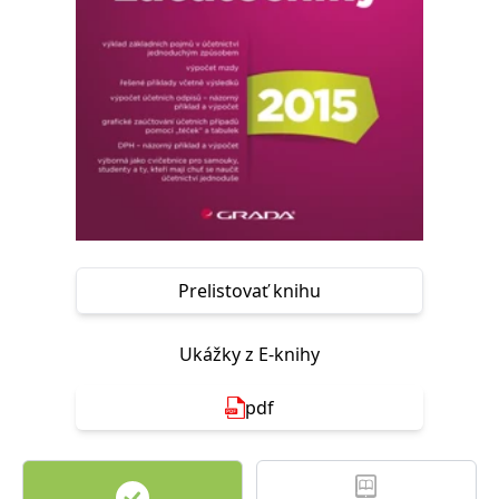
FUNKČNÉ
NEZARADENÉ SÚBORY
Potrebné
Analytické
Marketingové
Funkčné
Nezaradené súbory
Nevyhnutné súbory cookie umožňujú základné funkcie webovej stránky,
ako je prihlásenie používateľa a správa účtu. Bez nevyhnutných súborov
cookie nie je možné webové stránky správne používať.
Poskytovateľ /
Platnosť
Názov
Popis
Doména
končí
Prelistovať knihu
ASP.NET_SessionId
Zavřením
Tento soubor
Microsoft
prohlížeče
cookie
Corporation
zachovává stav
www.grada.sk
Ukážky z E-knihy
relace
návštěvníka
napříč
požadavky na
pdf
stránku.
__cf_bm
30 minut
Tento soubor
Cloudflare Inc.
cookie se
.heureka.cz
používá k
rozlišení mezi