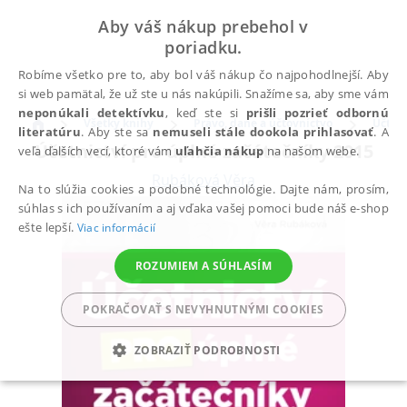
Aby váš nákup prebehol v
poriadku.
Robíme všetko pre to, aby bol váš nákup čo najpohodlnejší. Aby
si web pamätal, že už ste u nás nakúpili. Snažíme sa, aby sme vám
neponúkali detektívku
, keď ste si
prišli pozrieť odbornú
Všetky knihy
Právo, dane a účtovníctvo
Účtov
literatúru
. Aby ste sa
nemuseli stále dookola prihlasovať
. A
Účetnictví pro úplné začátečníky 2015
veľa ďalších vecí, ktoré vám
uľahčia nákup
na našom webe.
Rubáková Věra
Na to slúžia cookies a podobné technológie. Dajte nám, prosím,
súhlas s ich používaním a aj vďaka vašej pomoci bude náš e-shop
ešte lepší.
Viac informácií
ROZUMIEM A SÚHLASÍM
POKRAČOVAŤ S NEVYHNUTNÝMI COOKIES
ZOBRAZIŤ PODROBNOSTI
POTREBNÉ
ANALYTICKÉ
MARKETINGOVÉ