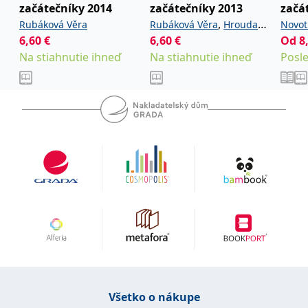
začátečníky 2014
začátečníky 2013
začá
uid
.adform.net
2 měsíce
Tento soubor cookie
poskytuje jednoznačně
,
Rubáková Věra
Rubáková Věra
Hrouda
Novot
přiřazené strojově
generované ID uživatele
6,60
€
6,60
€
Od
8
Pavel
a shromažďuje údaje o
Na stiahnutie ihneď
Na stiahnutie ihneď
Posl
aktivitě na webu. Tato
data mohou být
odeslána k analýze a
hlášení třetí straně.
Všetko o nákupe