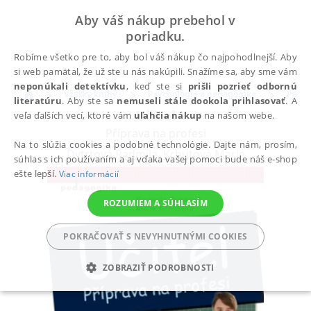
Aby váš nákup prebehol v
poriadku.
Robíme všetko pre to, aby bol váš nákup čo najpohodlnejší. Aby
si web pamätal, že už ste u nás nakúpili. Snažíme sa, aby sme vám
neponúkali detektívku
, keď ste si
prišli pozrieť odbornú
Všetky knihy
Psychológia a pedagogika
Peda
literatúru
. Aby ste sa
nemuseli stále dookola prihlasovať
. A
Učitel
veľa ďalších vecí, ktoré vám
uľahčia nákup
na našom webe.
Příprava na profesi
Na to slúžia cookies a podobné technológie. Dajte nám, prosím,
Dytrtová Radmila
,
Krhutová Marie
súhlas s ich používaním a aj vďaka vašej pomoci bude náš e-shop
ešte lepší.
Viac informácií
ROZUMIEM A SÚHLASÍM
POKRAČOVAŤ S NEVYHNUTNÝMI COOKIES
ZOBRAZIŤ PODROBNOSTI
POTREBNÉ
ANALYTICKÉ
MARKETINGOVÉ