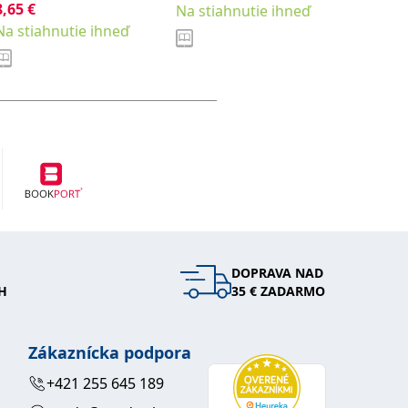
8,65
€
Špačková Eva
Na stiahnutie ihneď
Na stia
Na stiahnutie ihneď
DOPRAVA NAD
H
35 € ZADARMO
Zákaznícka podpora
+421 255 645 189