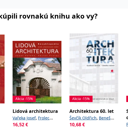
i kúpili rovnakú knihu ako vy?
Akcia -15%
Akcia -15%
Lidová architektura
Architektura 60. let
,
,
Vařeka Josef
Frolec
Ševčík Oldřich
Beneš
16,52
€
10,68
€
Václav
Ondřej