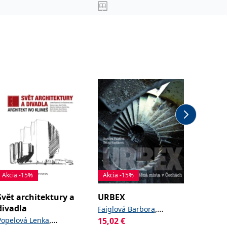
Akcia -15%
Akcia -15%
Akcia -
Svět architektury a
URBEX
Interié
divadla
,
Faiglová Barbora
Hála Bor
,
Popelová Lenka
15,02
€
9,00
€
Havlíková Katka