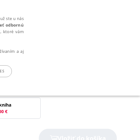
už ste u nás
rieť odbornú
cí, ktoré vám
žívaním a aj
ES
ARADENÉ SÚBORY
kniha
00
€
ie nie je možné webové stránky správne používať.
Vložiť do košíka