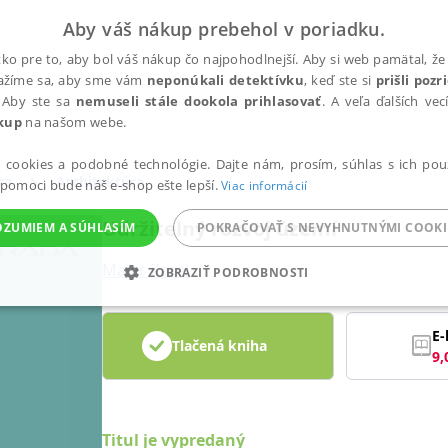
Aby váš nákup prebehol v poriadku.
ko pre to, aby bol váš nákup čo najpohodlnejší. Aby si web pamätal, že 
nažíme sa, aby sme vám
neponúkali detektívku
, keď ste si
prišli poz
 Aby ste sa
nemuseli stále dookola prihlasovať
. A veľa ďalších ve
kup
na našom webe.
a cookies a podobné technológie. Dajte nám, prosím, súhlas s ich pou
ra
Architektúra
 pomoci bude náš e-shop ešte lepší.
Viac informácií
Udržitelný rozvoj území
OZUMIEM A SÚHLASÍM
POKRAČOVAŤ S NEVYHNUTNÝMI COOKI
Maier Karel
ZOBRAZIŤ PODROBNOSTI
ANALYTICKÉ
MARKETINGOVÉ
FUNKČNÉ
NEZ
E-
Tlačená kniha
9,
Potrebné
Analytické
Marketingové
Funkčné
Nezaradené súbory
ránky, ako je prihlásenie používateľa a správa účtu. Bez nevyhnutných súborov cook
Titul je vypredaný