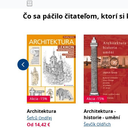
Čo sa páčilo čitateľom, ktorí s
Akcia -15%
Akcia -15%
Architektura
Architektura -
historie - umění
Šefců Ondřej
Od
14,42
€
Ševčík Oldřich