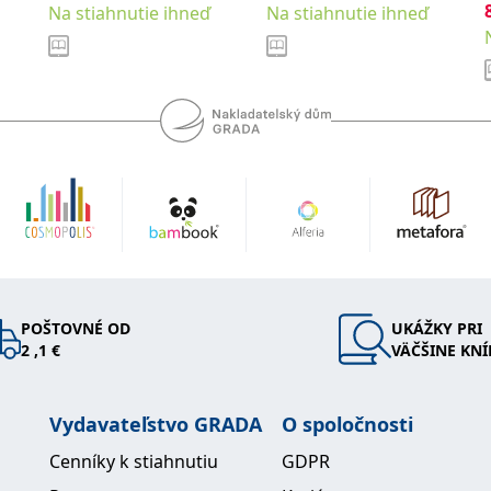
Na stiahnutie ihneď
Na stiahnutie ihneď
POŠTOVNÉ OD
UKÁŽKY PRI
2 ,1 €
VÄČŠINE KNÍ
Vydavateľstvo GRADA
O spoločnosti
Cenníky k stiahnutiu
GDPR