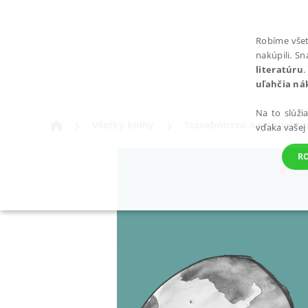
Robíme všet
nakúpili. S
literatúru
.
uľahčia ná
Na to slúži
Všetky knihy
Stavebníctvo a architektú
vďaka vašej
R
POTREBNÉ
Nevyhnutné súbory cookie umožňujú základné funkcie webovej st