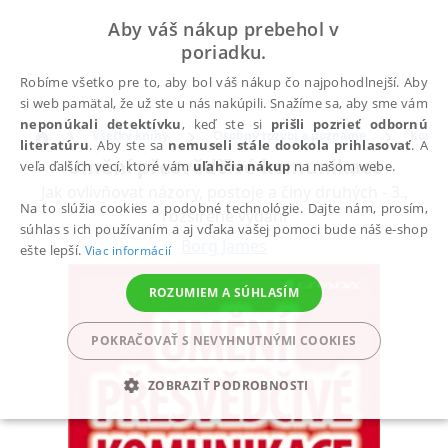
Aby váš nákup prebehol v
poriadku.
Robíme všetko pre to, aby bol váš nákup čo najpohodlnejší. Aby
si web pamätal, že už ste u nás nakúpili. Snažíme sa, aby sme vám
neponúkali detektívku
, keď ste si
prišli pozrieť odbornú
Všetky knihy
Osobný rozvoj a poznanie
Komun
literatúru
. Aby ste sa
nemuseli stále dookola prihlasovať
. A
Umění přesvědčivé komunikace
veľa ďalších vecí, ktoré vám
uľahčia nákup
na našom webe.
Jak ovlivňovat názory, postoje a činy druhých - 3.,
Na to slúžia cookies a podobné technológie. Dajte nám, prosím,
rozšířené vydání
súhlas s ich používaním a aj vďaka vašej pomoci bude náš e-shop
Borg James
ešte lepší.
Viac informácií
ROZUMIEM A SÚHLASÍM
POKRAČOVAŤ S NEVYHNUTNÝMI COOKIES
ZOBRAZIŤ PODROBNOSTI
POTREBNÉ
ANALYTICKÉ
MARKETINGOVÉ