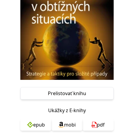
FUNKČNÉ
NEZARADENÉ SÚBORY
Potrebné
Analytické
Marketingové
Funkčné
Nezaradené súbory
Nevyhnutné súbory cookie umožňujú základné funkcie webovej stránky,
ako je prihlásenie používateľa a správa účtu. Bez nevyhnutných súborov
cookie nie je možné webové stránky správne používať.
Poskytovateľ /
Platnosť
Názov
Popis
Doména
končí
ASP.NET_SessionId
Zavřením
Tento soubor
Microsoft
prohlížeče
cookie
Corporation
zachovává stav
www.grada.sk
Prelistovať knihu
relace
návštěvníka
napříč
požadavky na
Ukážky z E-knihy
stránku.
__cf_bm
30 minut
Tento soubor
Cloudflare Inc.
epub
mobi
pdf
cookie se
.heureka.cz
používá k
rozlišení mezi