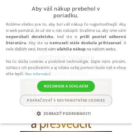
Aby váš nákup prebehol v
poriadku.
Robíme všetko pre to, aby bol váš nákup čo najpohodlnejší. Aby
si web pamätal, že už ste u nás nakúpili. Snažíme sa, aby sme vám
neponúkali detektívku
, keď ste si
prišli pozrieť odbornú
Všetky knihy
Osobný rozvoj a poznanie
Komun
literatúru
. Aby ste sa
nemuseli stále dookola prihlasovať
. A
Umění vyjednávat a přesvědčit v
veľa ďalších vecí, ktoré vám
uľahčia nákup
na našom webe.
obtížných situacích
Na to slúžia cookies a podobné technológie. Dajte nám, prosím,
Strategie a taktiky pro složité případy
súhlas s ich používaním a aj vďaka vašej pomoci bude náš e-shop
Schranner Matthias
ešte lepší.
Viac informácií
ROZUMIEM A SÚHLASÍM
POKRAČOVAŤ S NEVYHNUTNÝMI COOKIES
ZOBRAZIŤ PODROBNOSTI
POTREBNÉ
ANALYTICKÉ
MARKETINGOVÉ