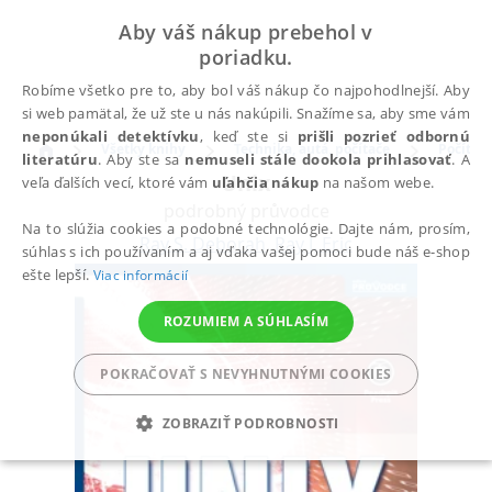
Aby váš nákup prebehol v
poriadku.
Robíme všetko pre to, aby bol váš nákup čo najpohodlnejší. Aby
si web pamätal, že už ste u nás nakúpili. Snažíme sa, aby sme vám
neponúkali detektívku
, keď ste si
prišli pozrieť odbornú
Všetky knihy
Technika, autá, počítače
Počítač
literatúru
. Aby ste sa
nemuseli stále dookola prihlasovať
. A
Unix
veľa ďalších vecí, ktoré vám
uľahčia nákup
na našom webe.
podrobný průvodce
Na to slúžia cookies a podobné technológie. Dajte nám, prosím,
Ray S. Deborah
,
Ray J. Eric
súhlas s ich používaním a aj vďaka vašej pomoci bude náš e-shop
ešte lepší.
Viac informácií
ROZUMIEM A SÚHLASÍM
POKRAČOVAŤ S NEVYHNUTNÝMI COOKIES
ZOBRAZIŤ PODROBNOSTI
POTREBNÉ
ANALYTICKÉ
MARKETINGOVÉ