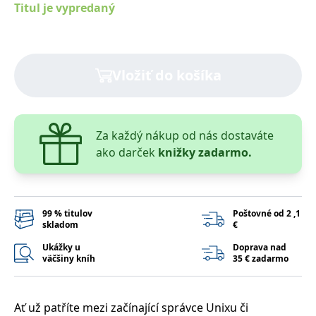
Titul je vypredaný
lidmi a roboty.
To je pro web
přínosné, aby
Google Privacy Policy
bylo možné
podávat platné
zprávy o
používání
Vložiť do košíka
jejich
webových
stránek.
PHPSESSID
Zavřením
Cookie
PHP.net
prohlížeče
generovaný
www.bambook.cz
Za každý nákup od nás dostaváte
aplikacemi
založenými na
ako darček
knižky zadarmo.
jazyce PHP.
Toto je
univerzální
identifikátor
používaný k
udržování
99 % titulov
Poštovné od 2 ,1
proměnných
relací uživatelů.
skladom
€
Obvykle se
jedná o
Ukážky u
Doprava nad
náhodně
väčšiny kníh
35 € zadarmo
vygenerované
číslo, jeho
použití může
být specifické
pro daný web,
Ať už patříte mezi začínající správce Unixu či
ale dobrým