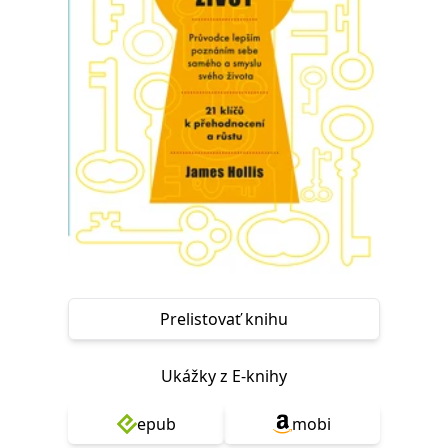
FUNKČNÉ
NEZARADENÉ SÚBORY
Potrebné
Analytické
Marketingové
Funkčné
Nezaradené súbory
Nevyhnutné súbory cookie umožňujú základné funkcie webovej stránky,
ako je prihlásenie používateľa a správa účtu. Bez nevyhnutných súborov
cookie nie je možné webové stránky správne používať.
Poskytovateľ /
Platnosť
Názov
Popis
Doména
končí
ASP.NET_SessionId
Zavřením
Tento soubor
Microsoft
prohlížeče
cookie
Corporation
zachovává stav
www.grada.sk
relace
Prelistovať knihu
návštěvníka
napříč
požadavky na
stránku.
Ukážky z E-knihy
__cf_bm
30 minut
Tento soubor
Cloudflare Inc.
cookie se
.heureka.cz
epub
mobi
používá k
rozlišení mezi