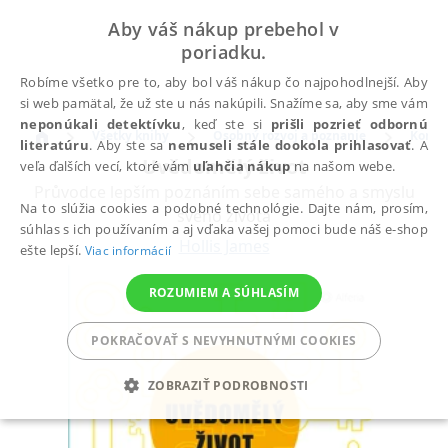
Aby váš nákup prebehol v
poriadku.
Robíme všetko pre to, aby bol váš nákup čo najpohodlnejší. Aby
si web pamätal, že už ste u nás nakúpili. Snažíme sa, aby sme vám
neponúkali detektívku
, keď ste si
prišli pozrieť odbornú
Všetky knihy
Osobný rozvoj a poznanie
Komun
literatúru
. Aby ste sa
nemuseli stále dookola prihlasovať
. A
Uvědomělý život
veľa ďalších vecí, ktoré vám
uľahčia nákup
na našom webe.
Průvodce lepším poznáním sebe samého a smyslu
Na to slúžia cookies a podobné technológie. Dajte nám, prosím,
svého života
súhlas s ich používaním a aj vďaka vašej pomoci bude náš e-shop
Hollis James
ešte lepší.
Viac informácií
ROZUMIEM A SÚHLASÍM
POKRAČOVAŤ S NEVYHNUTNÝMI COOKIES
ZOBRAZIŤ PODROBNOSTI
POTREBNÉ
ANALYTICKÉ
MARKETINGOVÉ