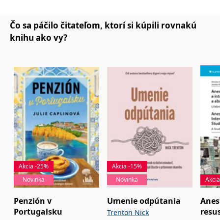
Čo sa páčilo čitateľom, ktorí si kúpili rovnakú
knihu ako vy?
Akcia -25%
Akcia -15%
Novinka
Novinka
Akci
Penzión v
Umenie odpútania
Anes
Portugalsku
resu
Trenton Nick