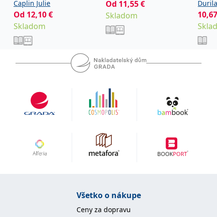
inte
Caplin Julie
Od
11,55
€
Duril
pro 
Od
12,10
€
10,6
,
Skladom
Jan
G
abso
Skladom
Skla
Hubál
léka
Jarosl
Anes
Novot
Šimeč
,
a
Jan
Všetko o nákupe
Ceny za dopravu