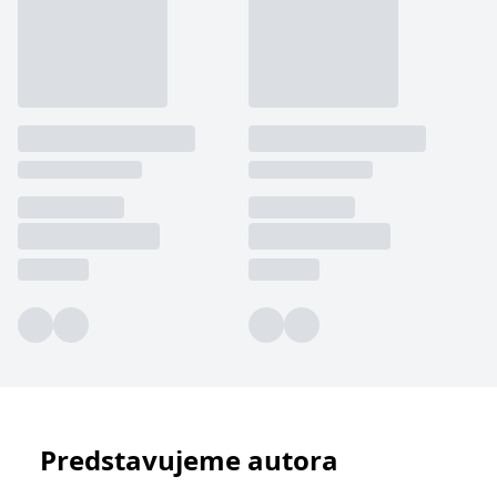
výuce právních disciplín na vysokých školách
neprávnických i na vyšších odborných školách, i jako
příručka pro zájemce z řad občanů.
JUDr. Milena Soušková, Ph.D.
katedra podnikového a evropského práva
Vysoká škola ekonomická v Praze
Predstavujeme autora