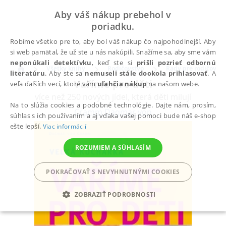
Aby váš nákup prebehol v
poriadku.
Robíme všetko pre to, aby bol váš nákup čo najpohodlnejší. Aby
si web pamätal, že už ste u nás nakúpili. Snažíme sa, aby sme vám
neponúkali detektívku
, keď ste si
prišli pozrieť odbornú
Všetky knihy
Rodičovstvo
Rady pre rodičov
literatúru
. Aby ste sa
nemuseli stále dookola prihlasovať
. A
Vaříme pro děti
veľa ďalších vecí, ktoré vám
uľahčia nákup
na našom webe.
více než 250 nových jídel, která děti milují
Na to slúžia cookies a podobné technológie. Dajte nám, prosím,
Cramm Dagmar von
súhlas s ich používaním a aj vďaka vašej pomoci bude náš e-shop
ešte lepší.
Viac informácií
ROZUMIEM A SÚHLASÍM
POKRAČOVAŤ S NEVYHNUTNÝMI COOKIES
ZOBRAZIŤ PODROBNOSTI
POTREBNÉ
ANALYTICKÉ
MARKETINGOVÉ