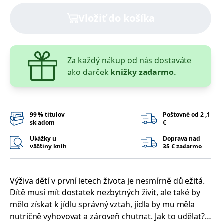
lidmi a roboty.
To je pro web
Vložiť do košíka
přínosné, aby
Google Privacy Policy
bylo možné
podávat platné
zprávy o
používání
jejich
Za každý nákup od nás dostaváte
webových
stránek.
ako darček
knižky zadarmo.
PHPSESSID
Zavřením
Cookie
PHP.net
prohlížeče
generovaný
www.bambook.cz
aplikacemi
založenými na
jazyce PHP.
99 % titulov
Poštovné od 2 ,1
Toto je
univerzální
skladom
€
identifikátor
používaný k
Ukážky u
Doprava nad
udržování
väčšiny kníh
35 € zadarmo
proměnných
relací uživatelů.
Obvykle se
jedná o
náhodně
Výživa dětí v první letech života je nesmírně důležitá.
vygenerované
Dítě musí mít dostatek nezbytných živit, ale také by
číslo, jeho
použití může
mělo získat k jídlu správný vztah, jídla by mu měla
být specifické
pro daný web,
nutričně vyhovovat a zároveň chutnat. Jak to udělat?
ale dobrým