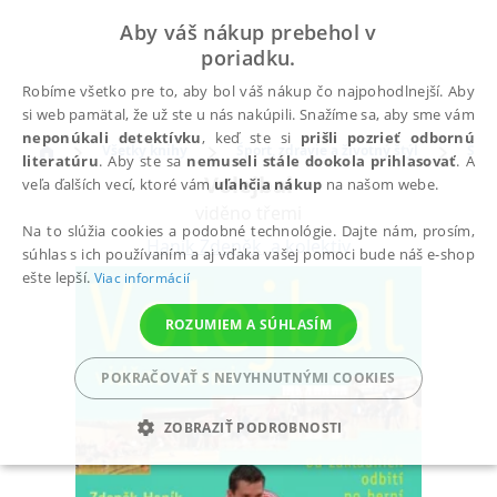
Aby váš nákup prebehol v
poriadku.
Robíme všetko pre to, aby bol váš nákup čo najpohodlnejší. Aby
si web pamätal, že už ste u nás nakúpili. Snažíme sa, aby sme vám
neponúkali detektívku
, keď ste si
prišli pozrieť odbornú
Všetky knihy
Šport, zdravie a životný štýl
Špor
literatúru
. Aby ste sa
nemuseli stále dookola prihlasovať
. A
Volejbal
veľa ďalších vecí, ktoré vám
uľahčia nákup
na našom webe.
viděno třemi
Na to slúžia cookies a podobné technológie. Dajte nám, prosím,
Haník Zdeněk
,
a kolektiv
súhlas s ich používaním a aj vďaka vašej pomoci bude náš e-shop
ešte lepší.
Viac informácií
ROZUMIEM A SÚHLASÍM
POKRAČOVAŤ S NEVYHNUTNÝMI COOKIES
ZOBRAZIŤ PODROBNOSTI
POTREBNÉ
ANALYTICKÉ
MARKETINGOVÉ