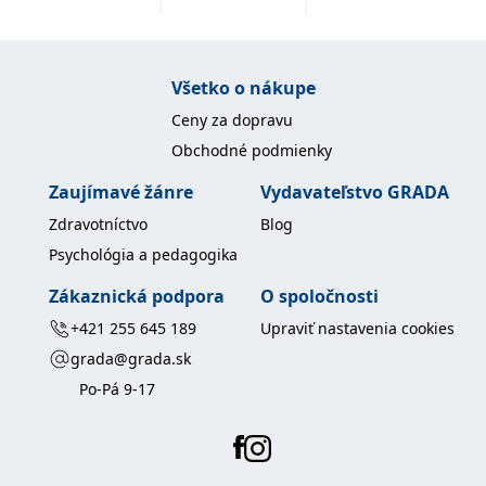
uid
.adform.net
2 měsíce
Tento soubor cookie
poskytuje jednoznačně
přiřazené strojově
generované ID uživatele
a shromažďuje údaje o
Všetko o nákupe
aktivitě na webu. Tato
data mohou být
Ceny za dopravu
odeslána k analýze a
hlášení třetí straně.
Obchodné podmienky
Zaujímavé žánre
Vydavateľstvo GRADA
Zdravotníctvo
Blog
Psychológia a pedagogika
Zákaznická podpora
O spoločnosti
+421 255 645 189
Upraviť nastavenia cookies
grada@grada.sk
Po-Pá 9-17