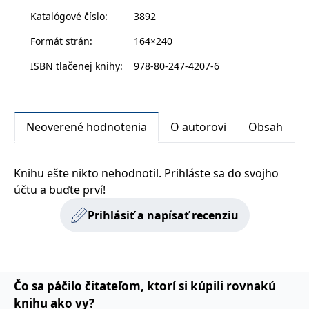
s vyvíjejícími se
vás - spíš vám zvedne náladu před nedělním obědem.
Katalógové číslo
:
3892
webovými
standardy a
právními
Formát strán
:
164×240
předpisy o
ochraně
ISBN tlačenej knihy
:
978-80-247-4207-6
soukromí.
Poskytovateľ /
Platnosť
Názov
Popis
Neoverené hodnotenia
O autorovi
Obsah
Poskytovateľ
Doména
Platnosť
končí
Názov
Popis
Poskytovateľ
/ Doména
Platnosť
končí
Názov
Popis
incomaker_p
www.grada.sk
1 rok 1
Poskytovateľ /
/ Doména
Platnosť
končí
Názov
Popis
měsíc
CMSPreferredCulture
1 rok
Nastaveno
Kentiko
Doména
končí
Kentico CMS k
Knihu ešte nikto nehodnotil. Prihláste sa do svojho
CurrentContact
Software LLC
1 rok 1
Ukládá identifikátor
Kentiko
p##5ab4aa50-94d3-4afb-
dg.incomaker.com
1 rok 1
identifikaci jazyka
www.grada.sk
měsíc
GUID kontaktu
SM
.c.clarity.ms
Software LLC
Zavřením
Toto je soubor cookie
účtu a buďte prví!
9668-9ccd17850001
měsíc
stránky, ukládá
souvisejícího s
www.grada.sk
prohlížeče
první strany společnosti
kombinaci kódů
aktuálním
Microsoft MSN, který
_lb_id
.grada.sk
jazyků a zemí
1 rok
návštěvníkem webu.
používáme k měření
Prihlásiť a napísať recenziu
Slouží ke sledování
používání webu pro
MSPTC
tempUUID
www.grada.sk
1 rok
Zavřením
Tento cookie se
Microsoft
aktivit na webu.
interní analýzu.
prohlížeče
používá ke
.bing.com
sledování
_ga_G0TG26GDQ5
.grada.sk
1 rok 1
Tento soubor cookie
MR
7 dní
Toto je soubor cookie
Microsoft
zapojení uživatelů
permId
dg.incomaker.com
1 rok 1
měsíc
používá Google
první strany společnosti
Corporation
a interakci s
měsíc
Analytics k zachování
Microsoft MSN, který
.c.clarity.ms
webovými
stavu relace.
používáme k měření
Čo sa páčilo čitateľom, ktorí si kúpili rovnakú
stránkami, aby se
_____tempSessionKey_____
www.grada.sk
1 rok 1
používání webu pro
zlepšily
měsíc
_ga
1 rok 1
Tento název souboru
Google LLC
interní analýzu.
knihu ako vy?
zkušenosti
měsíc
cookie je spojen s
.grada.sk