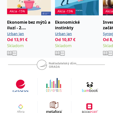
fungování této webové
roce 2011 se stal spoluautorem klipu „Nechceme se
stránky.
pást“. Je ženatý s Markétou Šichtařovou, má 2 děti.
Akcia -15%
Akcia -15%
Akci
MUID
1 rok
Tento soubor cookie je v
Microsoft
Microsoftu široce
Corporation
používán jako jedinečný
.clarity.ms
Ekonomie bez mýtů a
Ekonomické
Inve
identifikátor uživatele.
iluzí - 2.
instinkty
začá
Lze jej nastavit pomocí
vložených skriptů
aktualizované vydání
Urban Jan
Urban Jan
Syrov
Microsoft. Široce se věří,
že se synchronizuje s
Od
13,91
€
Od
10,87
€
Od
8
mnoha různými
Skladom
Skladom
Skla
doménami společnosti
Microsoft, což umožňuje
sledování uživatelů.
IDE
1 rok
Tento soubor cookie
Google LLC
nastavuje společnost
.doubleclick.net
Doubleclick a provádí
informace o tom, jak
koncový uživatel používá
webové stránky a
jakoukoli reklamu,
kterou koncový uživatel
mohl vidět před
návštěvou uvedeného
webu.
C
1 měsíc 1
Zjistěte, zda prohlížeč
Adform
den
uživatele podporuje
.adform.net
soubory cookie.