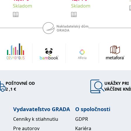
absolventy
Skladom
,
Skladom
Hubálek Ondřej
Hylmar
lékařských fakult.
,
,
Jaroslav
Jonáš Jakub
Anest
,
Novotný Stanislav
,
Šimeček Vojtěch
Šípek
,
a kolektiv
Jan
POŠTOVNÉ OD
UKÁŽKY PRI
2 ,1 €
VÄČŠINE KNÍ
Vydavateľstvo GRADA
O spoločnosti
Cenníky k stiahnutiu
GDPR
Pre autorov
Kariéra