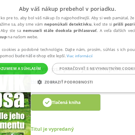
Aby váš nákup prebehol v poriadku.
ko pre to, aby bol váš nákup čo najpohodlnejší. Aby si web pamätal, že 
nažíme sa, aby sme vám
neponúkali detektívku
, keď ste si
prišli poz
 Aby ste sa
nemuseli stále dookola prihlasovať
. A veľa ďalších ve
kup
na našom webe.
a cookies a podobné technológie. Dajte nám, prosím, súhlas s ich pou
Chovateľstvo
 pomoci bude náš e-shop ešte lepší.
Viac informácií
Výcvik psa podle jeho temperame
OZUMIEM A SÚHLASÍM
POKRAČOVAŤ S NEVYHNUTNÝMI COOKI
Hebel Antje
ZOBRAZIŤ PODROBNOSTI
ANALYTICKÉ
MARKETINGOVÉ
FUNKČNÉ
NEZ
Tlačená kniha
Potrebné
Analytické
Marketingové
Funkčné
Nezaradené súbory
Titul je vypredaný
ránky, ako je prihlásenie používateľa a správa účtu. Bez nevyhnutných súborov cook