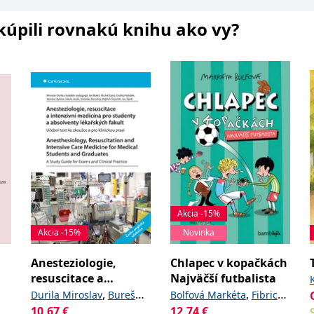
i kúpili rovnakú knihu ako vy?
Akcia -15%
Akcia -15%
Novinka
Anesteziologie,
Chlapec v kopačkách
resuscitace a
Najväčší futbalista
intenzivní medicína
,
,
Durila Miroslav
Bureš
Bolfová Markéta
Fibrich
pro studenty a
10,67
,
€
,
12,74
€
Jan
Garaj Michal
Lukáš