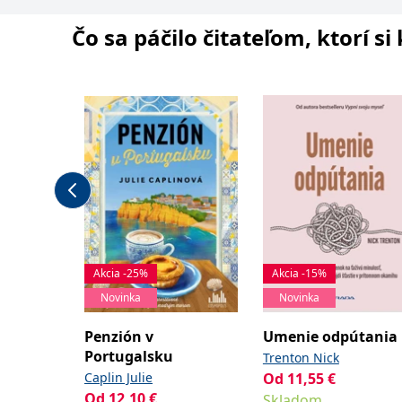
Čo sa páčilo čitateľom, ktorí s
Akcia -25%
Akcia -15%
Novinka
Novinka
Penzión v
Umenie odpútania
Portugalsku
Trenton Nick
Caplin Julie
Od
11,55
€
Od
12,10
€
Skladom