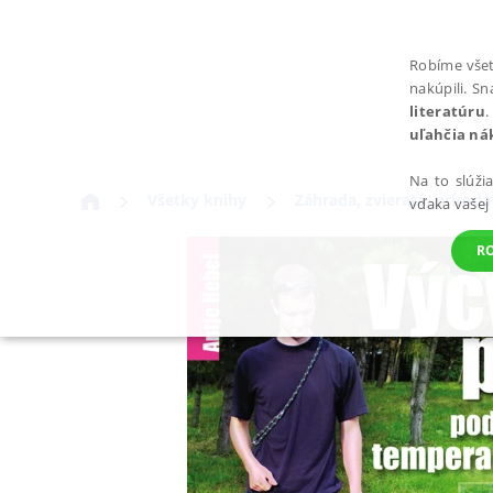
Robíme všet
nakúpili. S
literatúru
.
uľahčia ná
Na to slúži
Všetky knihy
Záhrada, zvieratá, príroda
vďaka vašej
R
POTREBNÉ
Nevyhnutné súbory cookie umožňujú základné funkcie webovej st