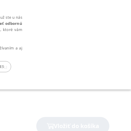
už ste u nás
rieť odbornú
cí, ktoré vám
žívaním a aj
ntu
ES
ARADENÉ SÚBORY
Vložiť do košíka
ie nie je možné webové stránky správne používať.