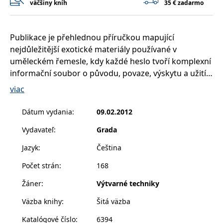
väčšiny kníh
35 € zadarmo
příkladem je
udržování
přihlášeného
stavu uživatele
mezi
Publikace je přehlednou příručkou mapující
stránkami.
nejdůležitější exotické materiály používané v
CookieConsent
1 rok
Tento soubor
Cybot A/S
uměleckém řemesle, kdy každé heslo tvoří komplexní
cookie ukládá
www.bambook.cz
stav souhlasu
informační soubor o původu, povaze, výskytu a užití
uživatele se
soubory cookie
materiálu.
viac
pro aktuální
doménu.
G_ENABLED_IDPS
1 rok 1
Slouží k
Google LLC
Dátum vydania
:
09.02.2012
měsíc
přihlášení
.www.grada.sk
pomocí Google
Vydavateľ
:
Grada
receive-cookie-
.doubleclick.net
6 měsíců
Tento soubor
deprecation
cookie se
Jazyk
:
Čeština
používá pro
signál majiteli
Počet strán
:
168
webových
stránek o
depreciaci
Žáner
:
Výtvarné techniky
souborů
cookie, které
Väzba knihy
:
Šitá väzba
systém přijímá,
a zajištění
souladu a
Katalógové číslo
:
6394
přizpůsobivosti