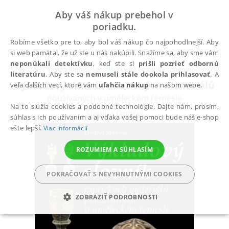
Aby váš nákup prebehol v
poriadku.
Robíme všetko pre to, aby bol váš nákup čo najpohodlnejší. Aby
si web pamätal, že už ste u nás nakúpili. Snažíme sa, aby sme vám
neponúkali detektívku
, keď ste si
prišli pozrieť odbornú
Všetky knihy
Výtvarné techniky, umenie
Výtv
literatúru
. Aby ste sa
nemuseli stále dookola prihlasovať
. A
Výkladový slovník exotických materiálů
veľa ďalších vecí, ktoré vám
uľahčia nákup
na našom webe.
používaných v uměleckém řemesle
Na to slúžia cookies a podobné technológie. Dajte nám, prosím,
Slanina Ondřej
súhlas s ich používaním a aj vďaka vašej pomoci bude náš e-shop
ešte lepší.
Viac informácií
ROZUMIEM A SÚHLASÍM
POKRAČOVAŤ S NEVYHNUTNÝMI COOKIES
ZOBRAZIŤ PODROBNOSTI
POTREBNÉ
ANALYTICKÉ
MARKETINGOVÉ