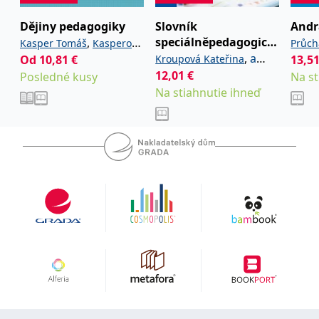
uid
.adform.net
2 měsíce
Tento soubor cookie
poskytuje jednoznačně
Dějiny pedagogiky
Slovník
Andr
přiřazené strojově
speciálněpedagogické
generované ID uživatele
,
Kasper Tomáš
Kasperová
Průch
a shromažďuje údaje o
terminologie
,
a
Od
10,81
€
Kroupová Kateřina
13,5
Dana
Jarosl
aktivitě na webu. Tato
data mohou být
kolektiv
12,01
€
Posledné kusy
Na st
odeslána k analýze a
hlášení třetí straně.
Na stiahnutie ihneď