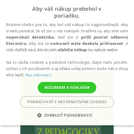
Aby váš nákup prebehol v
poriadku.
Robíme všetko pre to, aby bol váš nákup čo najpohodlnejší. Aby
si web pamätal, že už ste u nás nakúpili. Snažíme sa, aby sme vám
neponúkali detektívku
, keď ste si
prišli pozrieť odbornú
Všetky knihy
Psychológia a pedagogika
Peda
literatúru
. Aby ste sa
nemuseli stále dookola prihlasovať
. A
Výkladový slovník z pedagogiky
veľa ďalších vecí, ktoré vám
uľahčia nákup
na našom webe.
583 vybraných hesel
Na to slúžia cookies a podobné technológie. Dajte nám, prosím,
Kolář Zdeněk
,
a kolektiv
súhlas s ich používaním a aj vďaka vašej pomoci bude náš e-shop
ešte lepší.
Viac informácií
ROZUMIEM A SÚHLASÍM
POKRAČOVAŤ S NEVYHNUTNÝMI COOKIES
ZOBRAZIŤ PODROBNOSTI
POTREBNÉ
ANALYTICKÉ
MARKETINGOVÉ