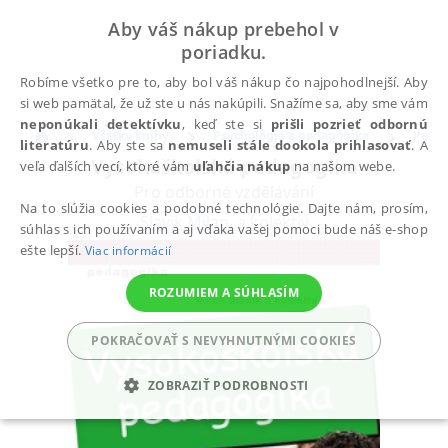
Aby váš nákup prebehol v
poriadku.
Robíme všetko pre to, aby bol váš nákup čo najpohodlnejší. Aby
si web pamätal, že už ste u nás nakúpili. Snažíme sa, aby sme vám
neponúkali detektívku
, keď ste si
prišli pozrieť odbornú
Všetky knihy
Psychológia a pedagogika
Peda
literatúru
. Aby ste sa
nemuseli stále dookola prihlasovať
. A
Vysokoškolská pedagogika
veľa ďalších vecí, ktoré vám
uľahčia nákup
na našom webe.
Pro odborné vzdělávání
Na to slúžia cookies a podobné technológie. Dajte nám, prosím,
Slavík Milan
,
a kolektiv
súhlas s ich používaním a aj vďaka vašej pomoci bude náš e-shop
ešte lepší.
Viac informácií
ROZUMIEM A SÚHLASÍM
POKRAČOVAŤ S NEVYHNUTNÝMI COOKIES
ZOBRAZIŤ PODROBNOSTI
POTREBNÉ
ANALYTICKÉ
MARKETINGOVÉ