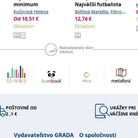
minimum
Najväčší futbalista
,
Kučerová Helena
Bolfová Markéta
Fibrich
Od
10,51
€
12,74
€
Lukáš
Skladom
Skladom
POŠTOVNÉ OD
UKÁŽKY PRI
2 ,1 €
VÄČŠINE KNÍ
Vydavateľstvo GRADA
O spoločnosti