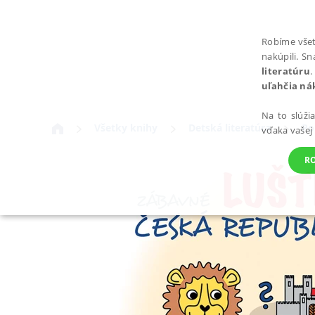
Robíme všet
nakúpili. S
literatúru
.
uľahčia ná
Na to slúži
Všetky knihy
Detská literatúra
Po
vďaka vašej
R
POTREBNÉ
Nevyhnutné súbory cookie umožňujú základné funkcie webovej st