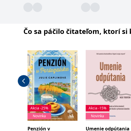
Čo sa páčilo čitateľom, ktorí s
Akcia -25%
Akcia -15%
Novinka
Novinka
Penzión v
Umenie odpútania