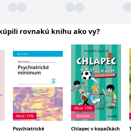
i kúpili rovnakú knihu ako vy?
Akcia -15%
Akcia -15%
Novinka
Psychiatrické
Chlapec v kopačkách