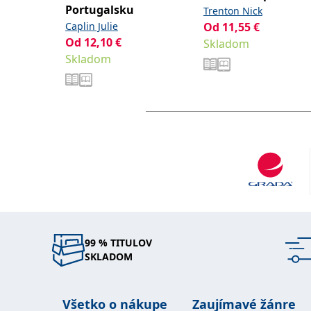
Portugalsku
Trenton Nick
Caplin Julie
Od
11,55
€
Od
12,10
€
Skladom
Skladom
99 % TITULOV
SKLADOM
Všetko o nákupe
Zaujímavé žánre