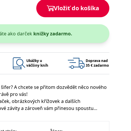
Vložiť do košíka
áte ako darček
knižky zadarmo.
 bylo možné podávat platné zprávy o používání jejich webových
užívaný k udržování proměnných relací uživatelů. Obvykle se
rým příkladem je udržování přihlášeného stavu uživatele mezi
Google Privacy Policy
Ukážky u
Doprava nad
väčšiny kníh
35 € zadarmo
a šifer? A chcete se přitom dozvědět něco nového
ie, které systém přijímá, a zajištění souladu a přizpůsobivosti
rávě pro vás!
ovaček, obrázkových křížovek a dalších
ové závity a zároveň vám přinesou spoustu
Platnosť končí
Popis
jzáludnější hádankou – hravě, zábavně a s tužkou v
1 rok 1 měsíc
1 rok 1 měsíc
u pro interní analýzu.
í aktivit na webu.