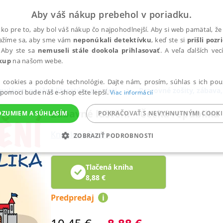
Aby váš nákup prebehol v poriadku.
ko pre to, aby bol váš nákup čo najpohodlnejší. Aby si web pamätal, že 
nažíme sa, aby sme vám
neponúkali detektívku
, keď ste si
prišli poz
 Aby ste sa
nemuseli stále dookola prihlasovať
. A veľa ďalších ve
kup
na našom webe.
a cookies a podobné technológie. Dajte nám, prosím, súhlas s ich pou
pulárno-náučná literatúra pre deti
Pracovné zošity, zábava,
 pomoci bude náš e-shop ešte lepší.
Viac informácií
Zábavné luštění – Česká republika
OZUMIEM A SÚHLASÍM
POKRAČOVAŤ S NEVYHNUTNÝMI COOKI
Kneblová Radka
ZOBRAZIŤ PODROBNOSTI
ANALYTICKÉ
MARKETINGOVÉ
FUNKČNÉ
NEZ
Tlačená kniha
8,88
€
Predpredaj
i
Potrebné
Analytické
Marketingové
Funkčné
Nezaradené súbory
ránky, ako je prihlásenie používateľa a správa účtu. Bez nevyhnutných súborov cook