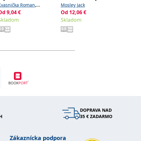
,
Kvasnička Roman
Mosley Jack
Eatonov
Od
9,04
€
,
Od
12,06
€
13,42
€
Nováková Radka
Steiger
Skladom
Skladom
Sklad
Roman
DOPRAVA NAD
H
35 € ZADARMO
Zákaznícka podpora