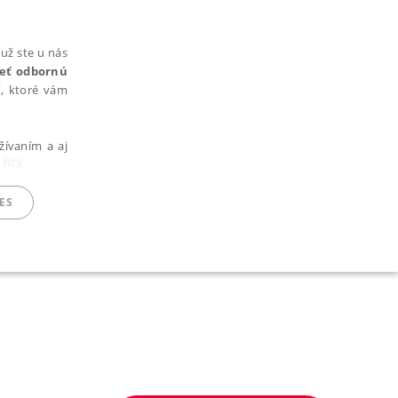
už ste u nás
rieť odbornú
cí, ktoré vám
žívaním a aj
 hry
ES
ARADENÉ SÚBORY
ie nie je možné webové stránky správne používať.