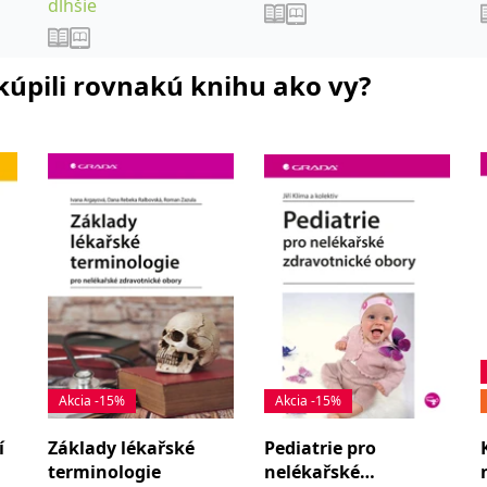
dlhšie
i kúpili rovnakú knihu ako vy?
Akcia -15%
Akcia -15%
í
Základy lékařské
Pediatrie pro
terminologie
nelékařské