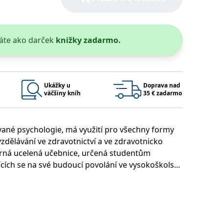
áte ako darček
knižky zadarmo.
 bylo možné podávat platné zprávy o používání jejich webových
užívaný k udržování proměnných relací uživatelů. Obvykle se
Ukážky u
Doprava nad
rým příkladem je udržování přihlášeného stavu uživatele mezi
väčšiny kníh
35 € zadarmo
Google Privacy Policy
ované psychologie, má využití pro všechny formy
vzdělávání ve zdravotnictví a ve zdravotnicko
ie, které systém přijímá, a zajištění souladu a přizpůsobivosti
borná ucelená učebnice, určená studentům
cích se na své budoucí povolání ve vysokoškolské
jim umožnit poznání, pochopení a porozumění
Platnosť končí
Popis
1 rok 1 měsíc
1 rok 1 měsíc
u pro interní analýzu.
í aktivit na webu.