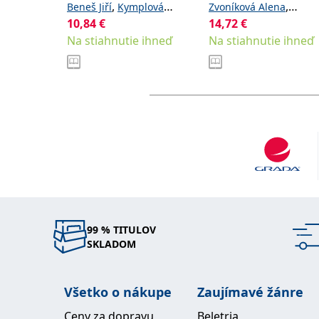
zdravotnické obory
,
,
Beneš Jiří
Kymplová
Zvoníková Alena
10,84
€
,
14,72
€
,
Jaroslava
Vítek František
Čeledová Libuše
Čevel
Na stiahnutie ihneď
Na stiahnutie ihneď
Rostislav
99 % TITULOV
SKLADOM
Všetko o nákupe
Zaujímavé žánre
Ceny za dopravu
Beletria