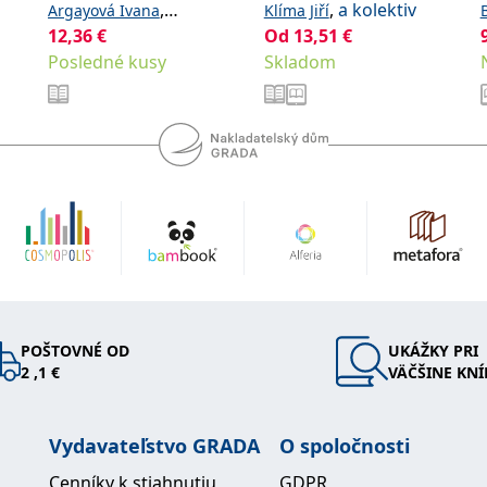
zdravotnické obory
,
,
a kolektiv
Argayová Ivana
Klíma Jiří
12,36
€
,
Od
13,51
€
a
Ralbovská Rebeka Dana
Posledné kusy
Skladom
Zazula Roman
POŠTOVNÉ OD
UKÁŽKY PRI
2 ,1 €
VÄČŠINE KNÍ
Vydavateľstvo GRADA
O spoločnosti
Cenníky k stiahnutiu
GDPR