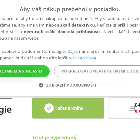
Aby váš nákup prebehol v poriadku.
ko pre to, aby bol váš nákup čo najpohodlnejší. Aby si web pamätal, že 
nažíme sa, aby sme vám
neponúkali detektívku
, keď ste si
prišli poz
 Aby ste sa
nemuseli stále dookola prihlasovať
. A veľa ďalších ve
kup
na našom webe.
a cookies a podobné technológie. Dajte nám, prosím, súhlas s ich pou
a
Psychológia a komunikácia
 pomoci bude náš e-shop ešte lepší.
Viac informácií
Základy psychologie pro zdravotni
OZUMIEM A SÚHLASÍM
POKRAČOVAŤ S NEVYHNUTNÝMI COOKI
Zacharová Eva
,
Šimíčková-Čížková Jitka
ZOBRAZIŤ PODROBNOSTI
ANALYTICKÉ
MARKETINGOVÉ
FUNKČNÉ
NEZ
E-
Tlačená kniha
9,
Potrebné
Analytické
Marketingové
Funkčné
Nezaradené súbory
ránky, ako je prihlásenie používateľa a správa účtu. Bez nevyhnutných súborov cook
Titul je vypredaný