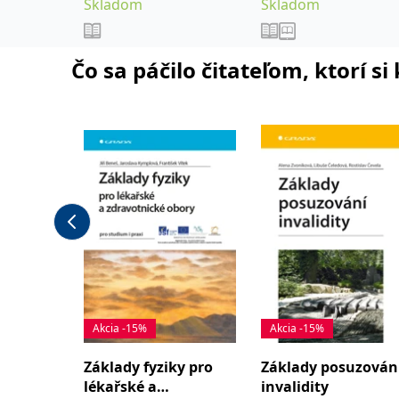
absolventy
Skladom
,
Skladom
Hubálek Ondřej
Hylmar
lékařských fakult.
,
,
Jaroslav
Jonáš Jakub
Anest
,
Novotný Stanislav
Čo sa páčilo čitateľom, ktorí s
,
Šimeček Vojtěch
Šípek
,
a kolektiv
Jan
Akcia -15%
Akcia -15%
Základy fyziky pro
Základy posuzován
lékařské a
invalidity