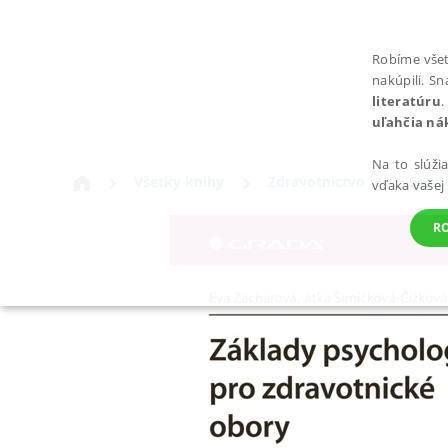
Robíme všet
nakúpili. S
literatúru
.
uľahčia ná
Na to slúži
Všetky knihy
Zdravotníctvo
Sestr
vďaka vašej
R
POTREBNÉ
Nevyhnutné súbory cookie umožňujú základné funkcie webovej st