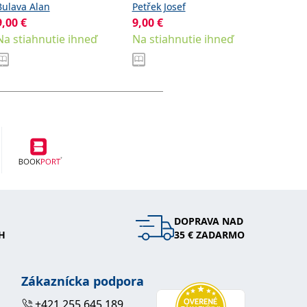
zdravotnické obory
předne
Bulava Alan
Petřek Josef
Haluzíko
9,00
€
9,00
€
Od
12,
Na stiahnutie ihneď
Na stiahnutie ihneď
Sklad
DOPRAVA NAD
H
35 € ZADARMO
Zákaznícka podpora
+421 255 645 189