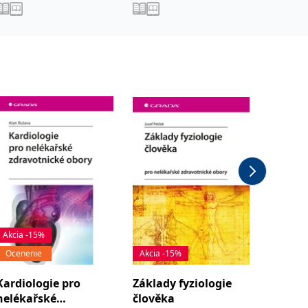
Akcia -15%
Ocenenie
Akcia -15%
Akcia -
Kardiologie pro
Základy fyziologie
Základ
nelékařské
člověka
pomoci