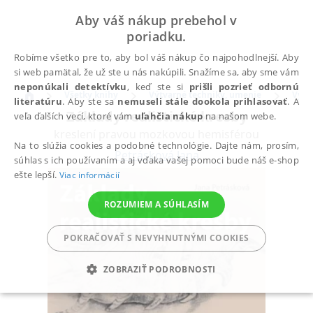
Aby váš nákup prebehol v
poriadku.
Robíme všetko pre to, aby bol váš nákup čo najpohodlnejší. Aby
si web pamätal, že už ste u nás nakúpili. Snažíme sa, aby sme vám
neponúkali detektívku
, keď ste si
prišli pozrieť odbornú
Všetky knihy
Výtvarné techniky, umenie
Výtv
literatúru
. Aby ste sa
nemuseli stále dookola prihlasovať
. A
Základy realistické kresby
veľa ďalších vecí, ktoré vám
uľahčia nákup
na našom webe.
kreslení pravou mozkovou hemisférou
Na to slúžia cookies a podobné technológie. Dajte nám, prosím,
Petrásková Jana
súhlas s ich používaním a aj vďaka vašej pomoci bude náš e-shop
ešte lepší.
Viac informácií
ROZUMIEM A SÚHLASÍM
POKRAČOVAŤ S NEVYHNUTNÝMI COOKIES
ZOBRAZIŤ PODROBNOSTI
POTREBNÉ
ANALYTICKÉ
MARKETINGOVÉ