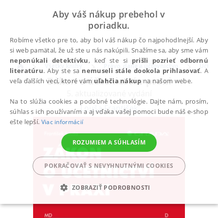
Aby váš nákup prebehol v
poriadku.
Robíme všetko pre to, aby bol váš nákup čo najpohodlnejší. Aby
si web pamätal, že už ste u nás nakúpili. Snažíme sa, aby sme vám
neponúkali detektívku
, keď ste si
prišli pozrieť odbornú
Všetky knihy
Právo, dane a účtovníctvo
Účtov
literatúru
. Aby ste sa
nemuseli stále dookola prihlasovať
. A
Zákon o účetnictví v praxi
veľa ďalších vecí, ktoré vám
uľahčia nákup
na našom webe.
5. aktualizované vydání
Na to slúžia cookies a podobné technológie. Dajte nám, prosím,
Louša František
súhlas s ich používaním a aj vďaka vašej pomoci bude náš e-shop
ešte lepší.
Viac informácií
ROZUMIEM A SÚHLASÍM
POKRAČOVAŤ S NEVYHNUTNÝMI COOKIES
ZOBRAZIŤ PODROBNOSTI
POTREBNÉ
ANALYTICKÉ
MARKETINGOVÉ