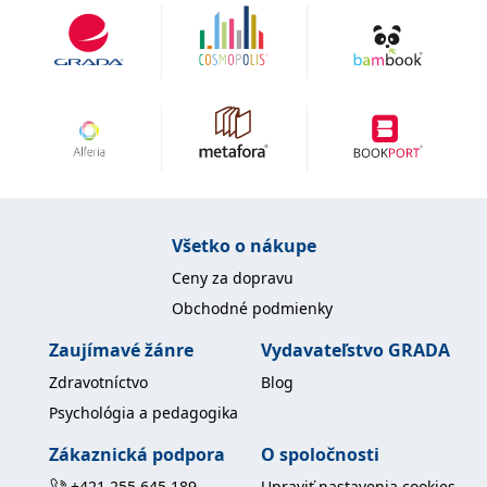
uid
.adform.net
2 měsíce
Tento soubor cookie
poskytuje jednoznačně
přiřazené strojově
generované ID uživatele
a shromažďuje údaje o
aktivitě na webu. Tato
data mohou být
odeslána k analýze a
hlášení třetí straně.
Všetko o nákupe
Ceny za dopravu
Obchodné podmienky
Zaujímavé žánre
Vydavateľstvo GRADA
Zdravotníctvo
Blog
Psychológia a pedagogika
Zákaznická podpora
O spoločnosti
+421 255 645 189
Upraviť nastavenia cookies