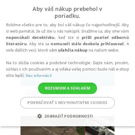
Aby váš nákup prebehol v
poriadku.
Robíme všetko pre to, aby bol váš nákup čo najpohodlnejší. Aby
si web pamätal, že už ste u nás nakúpili. Snažíme sa, aby sme vám
neponúkali detektívku
, keď ste si
prišli pozrieť odbornú
Všetky knihy
Spoločenské vedy, história
Histó
literatúru
. Aby ste sa
nemuseli stále dookola prihlasovať
. A
Západní val
veľa ďalších vecí, ktoré vám
uľahčia nákup
na našom webe.
Siegfriedova linie
Na to slúžia cookies a podobné technológie. Dajte nám, prosím,
Short Neil
súhlas s ich používaním a aj vďaka vašej pomoci bude náš e-shop
ešte lepší.
Viac informácií
ROZUMIEM A SÚHLASÍM
POKRAČOVAŤ S NEVYHNUTNÝMI COOKIES
ZOBRAZIŤ PODROBNOSTI
POTREBNÉ
ANALYTICKÉ
MARKETINGOVÉ