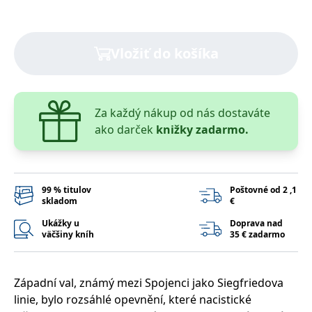
lidmi a roboty.
To je pro web
přínosné, aby
Google Privacy Policy
bylo možné
podávat platné
Vložiť do košíka
zprávy o
používání
jejich
webových
stránek.
Za každý nákup od nás dostaváte
PHPSESSID
Zavřením
Cookie
PHP.net
prohlížeče
generovaný
www.bambook.cz
ako darček
knižky zadarmo.
aplikacemi
založenými na
jazyce PHP.
Toto je
univerzální
identifikátor
99 % titulov
Poštovné od 2 ,1
používaný k
skladom
€
udržování
proměnných
relací uživatelů.
Ukážky u
Doprava nad
Obvykle se
väčšiny kníh
35 € zadarmo
jedná o
náhodně
vygenerované
číslo, jeho
použití může
Západní val, známý mezi Spojenci jako Siegfriedova
být specifické
linie, bylo rozsáhlé opevnění, které nacistické
pro daný web,
ale dobrým