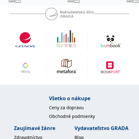
uid
.adform.net
2 měsíce
Tento soubor cookie
poskytuje jednoznačně
přiřazené strojově
generované ID uživatele
a shromažďuje údaje o
aktivitě na webu. Tato
data mohou být
odeslána k analýze a
hlášení třetí straně.
Všetko o nákupe
Ceny za dopravu
Obchodné podmienky
Zaujímavé žánre
Vydavateľstvo GRADA
Zdravotníctvo
Blog