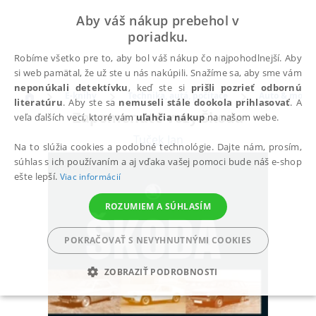
Aby váš nákup prebehol v
poriadku.
Robíme všetko pre to, aby bol váš nákup čo najpohodlnejší. Aby
si web pamätal, že už ste u nás nakúpili. Snažíme sa, aby sme vám
neponúkali detektívku
, keď ste si
prišli pozrieť odbornú
E-knihy
Technika, autá, počítače
Auto & moto
literatúru
. Aby ste sa
nemuseli stále dookola prihlasovať
. A
Zapomenuté vozy Škoda
veľa ďalších vecí, ktoré vám
uľahčia nákup
na našom webe.
Tuček Jan
Na to slúžia cookies a podobné technológie. Dajte nám, prosím,
súhlas s ich používaním a aj vďaka vašej pomoci bude náš e-shop
ešte lepší.
Viac informácií
ROZUMIEM A SÚHLASÍM
POKRAČOVAŤ S NEVYHNUTNÝMI COOKIES
ZOBRAZIŤ PODROBNOSTI
POTREBNÉ
ANALYTICKÉ
MARKETINGOVÉ