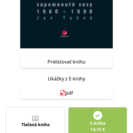
FUNKČNÉ
NEZARADENÉ SÚBORY
Potrebné
Analytické
Marketingové
Funkčné
Nezaradené súbory
Nevyhnutné súbory cookie umožňujú základné funkcie webovej stránky,
ako je prihlásenie používateľa a správa účtu. Bez nevyhnutných súborov
cookie nie je možné webové stránky správne používať.
Prelistovať knihu
Poskytovateľ /
Platnosť
Názov
Popis
Doména
končí
Ukážky z E-knihy
ASP.NET_SessionId
Zavřením
Tento soubor
Microsoft
prohlížeče
cookie
Corporation
zachovává stav
www.grada.sk
pdf
relace
návštěvníka
napříč
požadavky na
stránku.
__cf_bm
30 minut
Tento soubor
Cloudflare Inc.
E-kniha
cookie se
.heureka.cz
Tlačená kniha
používá k
14,72
€
rozlišení mezi