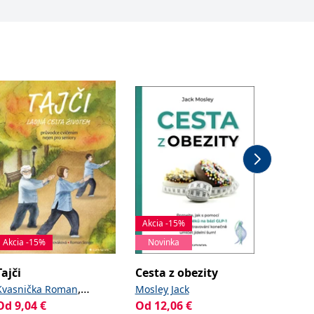
Akcia -15%
Akcia -15%
Novinka
Akcia -
Tajči
Cesta z obezity
Háčkov
,
Kvasnička Roman
Mosley Jack
Eatonov
Od
9,04
€
,
Od
12,06
€
13,42
€
Nováková Radka
Steiger