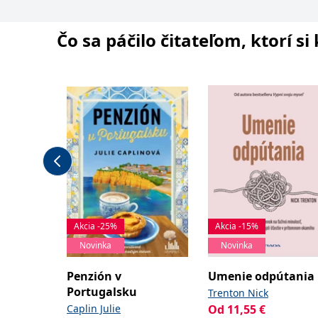
Čo sa páčilo čitateľom, ktorí s
Akcia -25%
Akcia -15%
Novinka
Novinka
Penzión v
Umenie odpútania
Portugalsku
Trenton Nick
Caplin Julie
Od
11,55
€