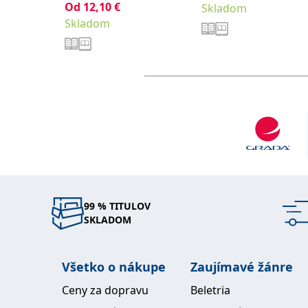
Od
12,10
€
Skladom
Skladom
99 % TITULOV
SKLADOM
Všetko o nákupe
Zaujímavé žánre
Ceny za dopravu
Beletria