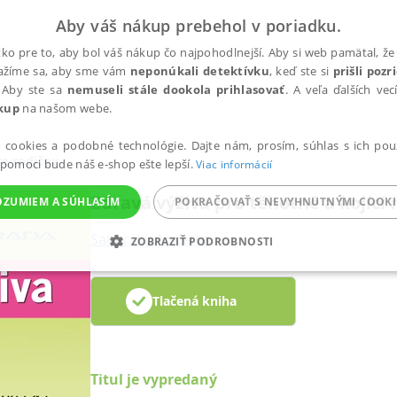
Aby váš nákup prebehol v poriadku.
ko pre to, aby bol váš nákup čo najpohodlnejší. Aby si web pamätal, že 
nažíme sa, aby sme vám
neponúkali detektívku
, keď ste si
prišli poz
 Aby ste sa
nemuseli stále dookola prihlasovať
. A veľa ďalších ve
kup
na našom webe.
a cookies a podobné technológie. Dajte nám, prosím, súhlas s ich pou
e rodičov
 pomoci bude náš e-shop ešte lepší.
Viac informácií
Zdravá výživa pro těhotné a kojící
OZUMIEM A SÚHLASÍM
POKRAČOVAŤ S NEVYHNUTNÝMI COOKI
Sabersky Annette
ZOBRAZIŤ PODROBNOSTI
ANALYTICKÉ
MARKETINGOVÉ
FUNKČNÉ
NEZ
Tlačená kniha
Potrebné
Analytické
Marketingové
Funkčné
Nezaradené súbory
Titul je vypredaný
ránky, ako je prihlásenie používateľa a správa účtu. Bez nevyhnutných súborov cook