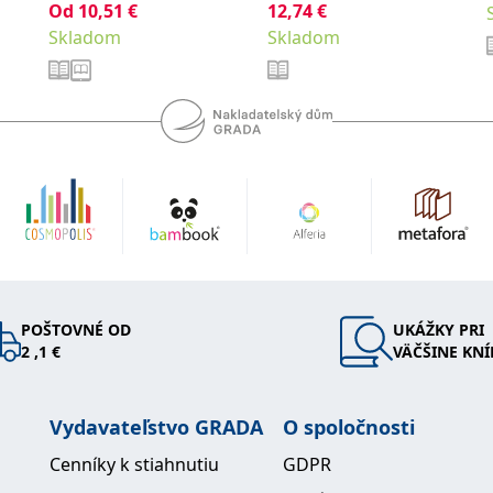
Od
10,51
€
12,74
€
Lukáš
Skladom
Skladom
POŠTOVNÉ OD
UKÁŽKY PRI
2 ,1 €
VÄČŠINE KNÍ
Vydavateľstvo GRADA
O spoločnosti
Cenníky k stiahnutiu
GDPR