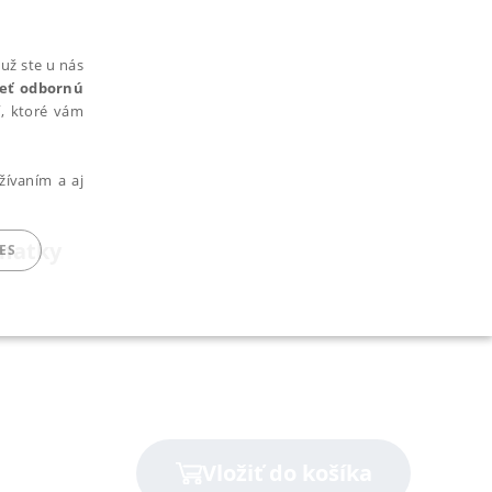
už ste u nás
rieť odbornú
cí, ktoré vám
žívaním a aj
 matky
ES
ARADENÉ SÚBORY
Vložiť do košíka
ie nie je možné webové stránky správne používať.