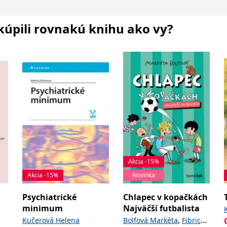
i kúpili rovnakú knihu ako vy?
Akcia -15%
Akcia -15%
Novinka
Psychiatrické
Chlapec v kopačkách
minimum
Najväčší futbalista
,
Kučerová Helena
Bolfová Markéta
Fibrich