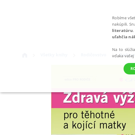
Robíme všet
nakúpili. S
literatúru
.
uľahčia ná
Na to slúži
Všetky knihy
Rodičovstvo
Rady pr
vďaka vašej
R
POTREBNÉ
Nevyhnutné súbory cookie umožňujú základné funkcie webovej st