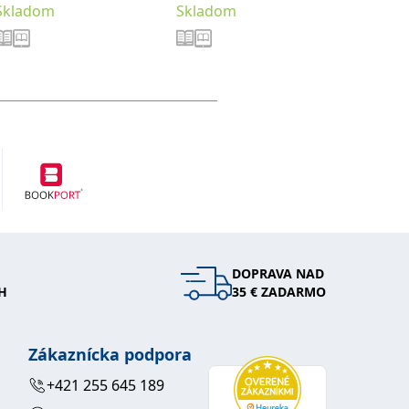
Skladom
Skladom
Sklad
Roman
DOPRAVA NAD
H
35 € ZADARMO
Zákaznícka podpora
+421 255 645 189