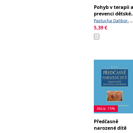
Pohyb v terapii 
prevenci dětské
obezity
,
a
Pastucha Dalibor
kolektiv
5,39
€
Akcia -15%
Předčasně
narozené dítě