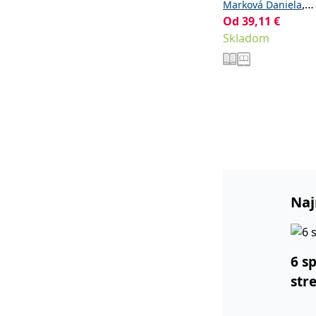
,
Marková Daniela
Od
39,11
€
Chvílová Weberová
Skladom
,
a
Magdalena
kolektiv
Naj
6 s
str