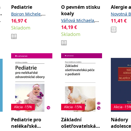
a
Pediatrie
O pevném stisku
Alergie 
koaly
,
Boiron Michele
Novotná B
,
16,97
€
,
Váňová Michaela
11,41
€
Roux François
dr.
Novák Jiří
14,19
€
Skladom
Vácha Michael
Popowski Pierre
Skladom
Akcia -15%
Akcia -15%
Akcia -15
Pediatrie pro
Základní
Nádory
nelékařské
ošetřovatelská
adolesce