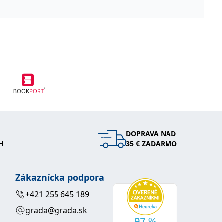
DOPRAVA NAD
H
35 € ZADARMO
Zákaznícka podpora
+421 255 645 189
grada@grada.sk