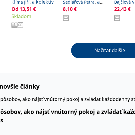
zdravotnické
péče v pediatrii
mladých
,
a kolektiv
,
a
Klíma Jiří
Sedlářová Petra
Bajčiová V
obory
dospělý
Od
13,51
€
kolektiv
8,10
€
22,43
€
Štěrba Jar
Skladom
Tomášek Ji
kolektiv
Načítať ďalšie
novšie články
pôsobov, ako nájsť vnútorný pokoj a zvládať ka
es