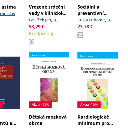
a astma
Vrozené srdeční
Sociální a
vady v klinické
preventivní
,
ronislava
praxi
pediatrie v
,
a
,
a
Pavlíček Jan
Kukla Lubomír
současném
kolektiv
53,29
€
kolektiv
23,78
€
pojetí
Predpredaj
%
Akcia -15%
Akcia -15%
Dětská mozková
Kardiologické
ntů a
obrna
minimum pro