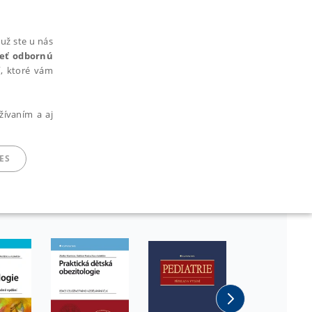
už ste u nás
rieť odbornú
cí, ktoré vám
žívaním a aj
ES
ARADENÉ SÚBORY
ie nie je možné webové stránky správne používať.