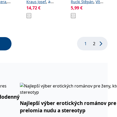
praktické dětské
,
,
a
,
iera
Kraus Josef
Rucki Štěpán
Vít
ch
lékaře
,
kolektiv
14,72
€
5,99
€
oslav
Pavel
,
a
ří
1
2
ždodenný
Najlepší výber erotických románov pre 
prelomia nudu a stereotyp