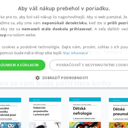
Aby váš nákup prebehol v poriadku.
ko pre to, aby bol váš nákup čo najpohodlnejší. Aby si web pamätal, že 
nažíme sa, aby sme vám
neponúkali detektívku
, keď ste si
prišli poz
 Aby ste sa
nemuseli stále dookola prihlasovať
. A veľa ďalších ve
kup
na našom webe.
a cookies a podobné technológie. Dajte nám, prosím, súhlas s ich pou
ihy
Zdravotníctvo
Lekárske odbory
Pediatria
 pomoci bude náš e-shop ešte lepší.
Viac informácií
OZUMIEM A SÚHLASÍM
POKRAČOVAŤ S NEVYHNUTNÝMI COOKI
ZOBRAZIŤ PODROBNOSTI
o sa vám budú páčiť tieto knihy
ANALYTICKÉ
MARKETINGOVÉ
FUNKČNÉ
NEZ
Potrebné
Analytické
Marketingové
Funkčné
Nezaradené súbory
ránky, ako je prihlásenie používateľa a správa účtu. Bez nevyhnutných súborov cook