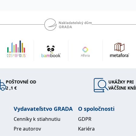
POŠTOVNÉ OD
UKÁŽKY PRI
2 ,1 €
VÄČŠINE KNÍ
Vydavateľstvo GRADA
O spoločnosti
Cenníky k stiahnutiu
GDPR
Pre autorov
Kariéra