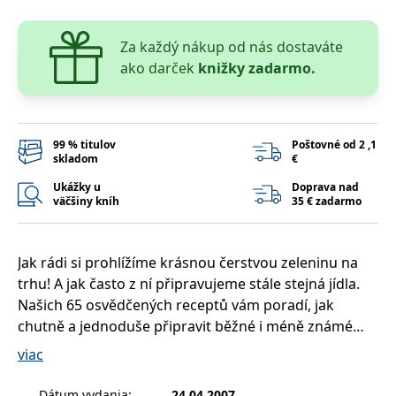
lidmi a roboty.
To je pro web
přínosné, aby
Google Privacy Policy
Za každý nákup od nás dostaváte
bylo možné
podávat platné
ako darček
knižky zadarmo.
zprávy o
používání
jejich
webových
stránek.
99 % titulov
Poštovné od 2 ,1
PHPSESSID
Zavřením
Cookie
PHP.net
prohlížeče
generovaný
www.bambook.cz
skladom
€
aplikacemi
založenými na
Ukážky u
Doprava nad
jazyce PHP.
väčšiny kníh
35 € zadarmo
Toto je
univerzální
identifikátor
používaný k
udržování
Jak rádi si prohlížíme krásnou čerstvou zeleninu na
proměnných
relací uživatelů.
trhu! A jak často z ní připravujeme stále stejná jídla.
Obvykle se
Našich 65 osvědčených receptů vám poradí, jak
jedná o
náhodně
chutně a jednoduše připravit běžné i méně známé
vygenerované
číslo, jeho
druhy zeleniny tak, abyste si na ní doma opravdu
viac
použití může
pochutnali. Přinášíme nápady na zeleninové polévky,
být specifické
pro daný web,
jídla s masem i bez něj, zapékané pokrmy a barevné
ale dobrým
Dátum vydania
:
24.04.2007