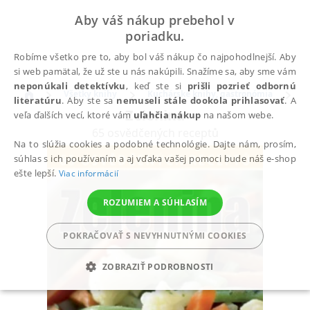
Aby váš nákup prebehol v
poriadku.
Robíme všetko pre to, aby bol váš nákup čo najpohodlnejší. Aby
si web pamätal, že už ste u nás nakúpili. Snažíme sa, aby sme vám
neponúkali detektívku
, keď ste si
prišli pozrieť odbornú
Všetky knihy
Kuchárske knihy, gastronómia
K
literatúru
. Aby ste sa
nemuseli stále dookola prihlasovať
. A
Zelenina
veľa ďalších vecí, ktoré vám
uľahčia nákup
na našom webe.
65 osvědčených receptů
Na to slúžia cookies a podobné technológie. Dajte nám, prosím,
súhlas s ich používaním a aj vďaka vašej pomoci bude náš e-shop
ešte lepší.
Viac informácií
ROZUMIEM A SÚHLASÍM
POKRAČOVAŤ S NEVYHNUTNÝMI COOKIES
ZOBRAZIŤ PODROBNOSTI
POTREBNÉ
ANALYTICKÉ
MARKETINGOVÉ