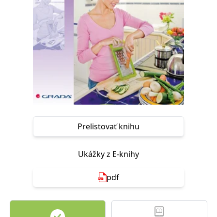
FUNKČNÉ
NEZARADENÉ SÚBORY
Potrebné
Analytické
Marketingové
Funkčné
Nezaradené súbory
Nevyhnutné súbory cookie umožňujú základné funkcie webovej stránky,
ako je prihlásenie používateľa a správa účtu. Bez nevyhnutných súborov
cookie nie je možné webové stránky správne používať.
Poskytovateľ /
Platnosť
Názov
Popis
Doména
končí
Prelistovať knihu
ASP.NET_SessionId
Zavřením
Tento soubor
Microsoft
prohlížeče
cookie
Corporation
zachovává stav
www.grada.sk
Ukážky z E-knihy
relace
návštěvníka
napříč
požadavky na
pdf
stránku.
__cf_bm
30 minut
Tento soubor
Cloudflare Inc.
cookie se
.heureka.cz
používá k
rozlišení mezi