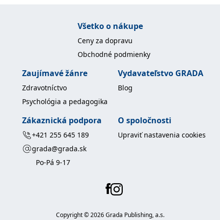
uid
.adform.net
2 měsíce
Tento soubor cookie
poskytuje jednoznačně
přiřazené strojově
Všetko o nákupe
generované ID uživatele
a shromažďuje údaje o
Ceny za dopravu
aktivitě na webu. Tato
data mohou být
Obchodné podmienky
odeslána k analýze a
hlášení třetí straně.
Zaujímavé žánre
Vydavateľstvo GRADA
Zdravotníctvo
Blog
Psychológia a pedagogika
Zákaznická podpora
O spoločnosti
+421 255 645 189
Upraviť nastavenia cookies
grada@grada.sk
Po-Pá 9-17
Copyright ©
2026
Grada Publishing, a.s.