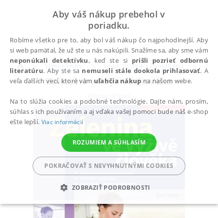
Aby váš nákup prebehol v
poriadku.
Robíme všetko pre to, aby bol váš nákup čo najpohodlnejší. Aby
si web pamätal, že už ste u nás nakúpili. Snažíme sa, aby sme vám
neponúkali detektívku
, keď ste si
prišli pozrieť odbornú
Všetky knihy
Šport, zdravie a životný štýl
Zdra
literatúru
. Aby ste sa
nemuseli stále dookola prihlasovať
. A
Zelenina ve výživě člověka
veľa ďalších vecí, ktoré vám
uľahčia nákup
na našom webe.
Kopec Karel
Na to slúžia cookies a podobné technológie. Dajte nám, prosím,
súhlas s ich používaním a aj vďaka vašej pomoci bude náš e-shop
ešte lepší.
Viac informácií
ROZUMIEM A SÚHLASÍM
POKRAČOVAŤ S NEVYHNUTNÝMI COOKIES
ZOBRAZIŤ PODROBNOSTI
POTREBNÉ
ANALYTICKÉ
MARKETINGOVÉ