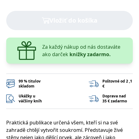
lidmi a roboty.
To je pro web
přínosné, aby
Google Privacy Policy
bylo možné
Vložiť do košíka
podávat platné
zprávy o
používání
jejich
webových
stránek.
Za každý nákup od nás dostaváte
PHPSESSID
Zavřením
Cookie
PHP.net
ako darček
knižky zadarmo.
prohlížeče
generovaný
www.bambook.cz
aplikacemi
založenými na
jazyce PHP.
Toto je
univerzální
identifikátor
99 % titulov
Poštovné od 2 ,1
používaný k
skladom
€
udržování
proměnných
Ukážky u
Doprava nad
relací uživatelů.
väčšiny kníh
35 € zadarmo
Obvykle se
jedná o
náhodně
vygenerované
číslo, jeho
Praktická publikace určená všem, kteří si na své
použití může
být specifické
zahradě chtějí vytvořit soukromí. Představuje živé
pro daný web,
stěny nejen jako dělící prvek, ale zároveň i jako
ale dobrým