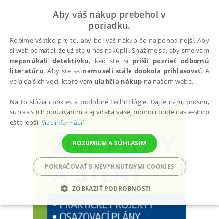
Aby váš nákup prebehol v
poriadku.
Robíme všetko pre to, aby bol váš nákup čo najpohodlnejší. Aby
si web pamätal, že už ste u nás nakúpili. Snažíme sa, aby sme vám
neponúkali detektívku
, keď ste si
prišli pozrieť odbornú
Všetky knihy
Záhrada, zvieratá, príroda
Záhra
literatúru
. Aby ste sa
nemuseli stále dookola prihlasovať
. A
Živé ploty a stěny
veľa ďalších vecí, ktoré vám
uľahčia nákup
na našom webe.
Kolb Walter
Na to slúžia cookies a podobné technológie. Dajte nám, prosím,
súhlas s ich používaním a aj vďaka vašej pomoci bude náš e-shop
ešte lepší.
Viac informácií
ROZUMIEM A SÚHLASÍM
POKRAČOVAŤ S NEVYHNUTNÝMI COOKIES
ZOBRAZIŤ PODROBNOSTI
POTREBNÉ
ANALYTICKÉ
MARKETINGOVÉ