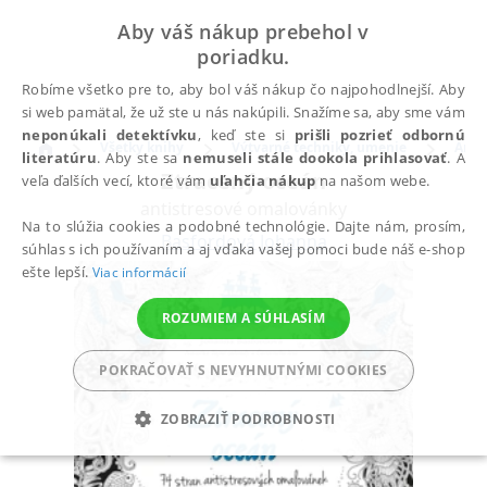
Aby váš nákup prebehol v
poriadku.
Robíme všetko pre to, aby bol váš nákup čo najpohodlnejší. Aby
si web pamätal, že už ste u nás nakúpili. Snažíme sa, aby sme vám
neponúkali detektívku
, keď ste si
prišli pozrieť odbornú
Všetky knihy
Výtvarné techniky, umenie
Anti
literatúru
. Aby ste sa
nemuseli stále dookola prihlasovať
. A
Ztracený oceán
veľa ďalších vecí, ktoré vám
uľahčia nákup
na našom webe.
antistresové omalovánky
Na to slúžia cookies a podobné technológie. Dajte nám, prosím,
Basfordová Johanna
súhlas s ich používaním a aj vďaka vašej pomoci bude náš e-shop
ešte lepší.
Viac informácií
ROZUMIEM A SÚHLASÍM
POKRAČOVAŤ S NEVYHNUTNÝMI COOKIES
ZOBRAZIŤ PODROBNOSTI
POTREBNÉ
ANALYTICKÉ
MARKETINGOVÉ