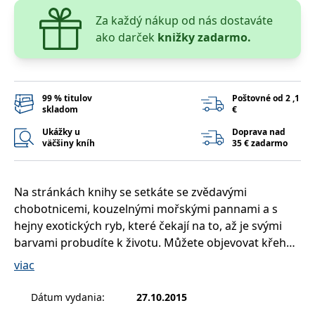
lidmi a roboty.
To je pro web
Za každý nákup od nás dostaváte
přínosné, aby
Google Privacy Policy
bylo možné
ako darček
knižky zadarmo.
podávat platné
zprávy o
používání
jejich
webových
stránek.
99 % titulov
Poštovné od 2 ,1
skladom
€
PHPSESSID
Zavřením
Cookie
PHP.net
prohlížeče
generovaný
www.bambook.cz
Ukážky u
Doprava nad
aplikacemi
väčšiny kníh
35 € zadarmo
založenými na
jazyce PHP.
Toto je
univerzální
identifikátor
Na stránkách knihy se setkáte se zvědavými
používaný k
udržování
chobotnicemi, kouzelnými mořskými pannami a s
proměnných
relací uživatelů.
hejny exotických ryb, které čekají na to, až je svými
Obvykle se
barvami probudíte k životu. Můžete objevovat křehké
jedná o
náhodně
spletence mořských řas, korálové útesy, potopené
vygenerované
viac
číslo, jeho
lodní vraky, zdobené ulity a poklad pirátů. Svá díla
použití může
můžete se stovkami dalších sdílet na Facebooku,
být specifické
Dátum vydania
:
27.10.2015
pro daný web,
nebo na Twitteru s hashtagy #antistresove
ale dobrým