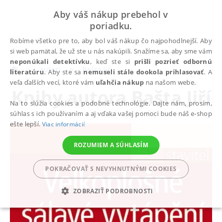
Aby váš nákup prebehol v
poriadku.
Robíme všetko pre to, aby bol váš nákup čo najpohodlnejší. Aby
si web pamätal, že už ste u nás nakúpili. Snažíme sa, aby sme vám
neponúkali detektívku
, keď ste si
prišli pozrieť odbornú
autori
Bašta Jiří
literatúru
. Aby ste sa
nemuseli stále dookola prihlasovať
. A
veľa ďalších vecí, ktoré vám
uľahčia nákup
na našom webe.
Knihy autora
Bašta Jiří
Na to slúžia cookies a podobné technológie. Dajte nám, prosím,
súhlas s ich používaním a aj vďaka vašej pomoci bude náš e-shop
ešte lepší.
Viac informácií
ROZUMIEM A SÚHLASÍM
POKRAČOVAŤ S NEVYHNUTNÝMI COOKIES
ZOBRAZIŤ PODROBNOSTI
POTREBNÉ
ANALYTICKÉ
MARKETINGOVÉ