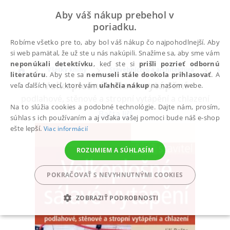
Aby váš nákup prebehol v
poriadku.
Robíme všetko pre to, aby bol váš nákup čo najpohodlnejší. Aby
si web pamätal, že už ste u nás nakúpili. Snažíme sa, aby sme vám
neponúkali detektívku
, keď ste si
prišli pozrieť odbornú
Všetky knihy
Stavebníctvo a architektúra
Stav
literatúru
. Aby ste sa
nemuseli stále dookola prihlasovať
. A
Velkoplošné sálavé vytápění
veľa ďalších vecí, ktoré vám
uľahčia nákup
na našom webe.
podlahové, stěnové a stropní vytápění a chlazení
Na to slúžia cookies a podobné technológie. Dajte nám, prosím,
Bašta Jiří
súhlas s ich používaním a aj vďaka vašej pomoci bude náš e-shop
ešte lepší.
Viac informácií
ROZUMIEM A SÚHLASÍM
POKRAČOVAŤ S NEVYHNUTNÝMI COOKIES
ZOBRAZIŤ PODROBNOSTI
POTREBNÉ
ANALYTICKÉ
MARKETINGOVÉ