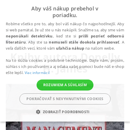
Aby váš nákup prebehol v
poriadku.
Robíme všetko pre to, aby bol váš nákup čo najpohodlnejší. Aby
si web pamätal, že už ste u nás nakúpili. Snažíme sa, aby sme vám
neponúkali detektívku
, keď ste si
prišli pozrieť odbornú
autori
Donelly H. James
literatúru
. Aby ste sa
nemuseli stále dookola prihlasovať
. A
veľa ďalších vecí, ktoré vám
uľahčia nákup
na našom webe.
Knihy autora
Donelly
Na to slúžia cookies a podobné technológie. Dajte nám, prosím,
H. James
súhlas s ich používaním a aj vďaka vašej pomoci bude náš e-shop
ešte lepší.
Viac informácií
ROZUMIEM A SÚHLASÍM
POKRAČOVAŤ S NEVYHNUTNÝMI COOKIES
ZOBRAZIŤ PODROBNOSTI
POTREBNÉ
ANALYTICKÉ
MARKETINGOVÉ