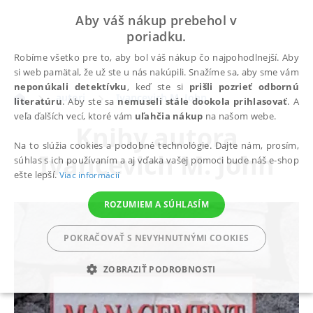
Aby váš nákup prebehol v
poriadku.
Robíme všetko pre to, aby bol váš nákup čo najpohodlnejší. Aby
si web pamätal, že už ste u nás nakúpili. Snažíme sa, aby sme vám
neponúkali detektívku
, keď ste si
prišli pozrieť odbornú
autori
Ivancevich M. John
literatúru
. Aby ste sa
nemuseli stále dookola prihlasovať
. A
veľa ďalších vecí, ktoré vám
uľahčia nákup
na našom webe.
Knihy autora
Na to slúžia cookies a podobné technológie. Dajte nám, prosím,
Ivancevich M. John
súhlas s ich používaním a aj vďaka vašej pomoci bude náš e-shop
ešte lepší.
Viac informácií
ROZUMIEM A SÚHLASÍM
POKRAČOVAŤ S NEVYHNUTNÝMI COOKIES
ZOBRAZIŤ PODROBNOSTI
POTREBNÉ
ANALYTICKÉ
MARKETINGOVÉ