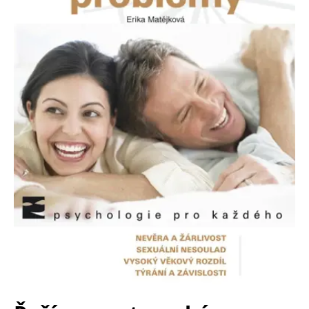
FUNKČNÉ
NEZARADENÉ SÚBORY
Potrebné
Analytické
Marketingové
Funkčné
Nezaradené súbory
Nevyhnutné súbory cookie umožňujú základné funkcie webovej stránky,
ako je prihlásenie používateľa a správa účtu. Bez nevyhnutných súborov
cookie nie je možné webové stránky správne používať.
Poskytovateľ /
Platnosť
Názov
Popis
Doména
končí
ASP.NET_SessionId
Zavřením
Tento soubor
Microsoft
prohlížeče
cookie
Corporation
zachovává stav
www.grada.sk
relace
návštěvníka
napříč
požadavky na
stránku.
__cf_bm
30 minut
Tento soubor
Cloudflare Inc.
cookie se
.heureka.cz
používá k
rozlišení mezi