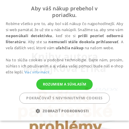
Aby váš nákup prebehol v
poriadku.
Robíme všetko pre to, aby bol váš nákup čo najpohodlnejší. Aby
si web pamätal, že už ste u nás nakúpili. Snažíme sa, aby sme vám
neponúkali detektívku
, keď ste si
prišli pozrieť odbornú
autori
Matějková Erika
literatúru
. Aby ste sa
nemuseli stále dookola prihlasovať
. A
veľa ďalších vecí, ktoré vám
uľahčia nákup
na našom webe.
Knihy autora
Na to slúžia cookies a podobné technológie. Dajte nám, prosím,
Matějková Erika
súhlas s ich používaním a aj vďaka vašej pomoci bude náš e-shop
ešte lepší.
Viac informácií
ROZUMIEM A SÚHLASÍM
POKRAČOVAŤ S NEVYHNUTNÝMI COOKIES
ZOBRAZIŤ PODROBNOSTI
POTREBNÉ
ANALYTICKÉ
MARKETINGOVÉ